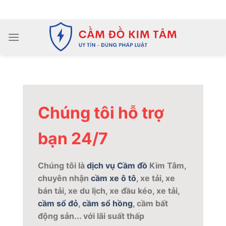
Chuyển
ADD ANYTHING HERE OR JUST REMOVE IT...
đến
nội
dung
Chúng tôi hỗ trợ
bạn 24/7
Chúng tôi là
dịch vụ Cầm đồ
Kim Tâm,
chuyên nhận
cầm xe ô tô
, xe tải, xe
bán tải, xe du lịch, xe đầu kéo, xe tải,
cầm sổ đỏ
,
cầm sổ hồng
, cầm bất
động sản... với lãi suất thấp