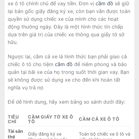
xe ô tô chính chủ để vay tiền. Đơn vị
cầm đồ
sẽ giữ
lại bản gốc giấy đăng ký xe, còn bạn vẫn được toàn
quyền sử dụng chiếc xe của mình cho các hoạt
động thường ngày. Đây là một hình thức tín chấp
dựa trên giá trị của chiếc xe thông qua giấy tờ sở
hữu.
Ngược lại, cầm cả xe là hình thức bạn phải giao cả
chiếc ô tô cho tiệm
cầm đồ
để niêm phong và bảo
quản tại bãi xe của họ trong suốt thời gian vay. Bạn
sẽ không được sử dụng xe cho đến khi hoàn tất
nghĩa vụ trả nợ.
Để dễ hình dung, hãy xem bảng so sánh dưới đây:
TIÊU
CẦM GIẤY TỜ XE Ô
CẦM CẢ XE Ô TÔ
CHÍ
TÔ
Tài sản
Giấy đăng ký xe
Toàn bộ chiếc xe ô tô và
thế