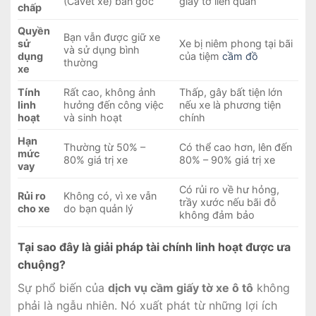
(Cavet xe) bản gốc
giấy tờ liên quan
chấp
Quyền
Bạn vẫn được giữ xe
sử
Xe bị niêm phong tại bãi
và sử dụng bình
dụng
của tiệm
cầm đồ
thường
xe
Tính
Rất cao, không ảnh
Thấp, gây bất tiện lớn
linh
hưởng đến công việc
nếu xe là phương tiện
hoạt
và sinh hoạt
chính
Hạn
Thường từ 50% –
Có thể cao hơn, lên đến
mức
80% giá trị xe
80% – 90% giá trị xe
vay
Có rủi ro về hư hỏng,
Rủi ro
Không có, vì xe vẫn
trầy xước nếu bãi đỗ
cho xe
do bạn quản lý
không đảm bảo
Tại sao đây là giải pháp tài chính linh hoạt được ưa
chuộng?
Sự phổ biến của
dịch vụ cầm giấy tờ xe ô tô
không
phải là ngẫu nhiên. Nó xuất phát từ những lợi ích