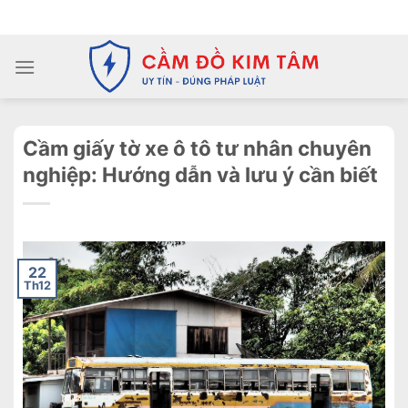
Chuyển
ADD ANYTHING HERE OR JUST REMOVE IT...
đến
nội
dung
Cầm giấy tờ xe ô tô tư nhân chuyên
nghiệp: Hướng dẫn và lưu ý cần biết
22
Th12