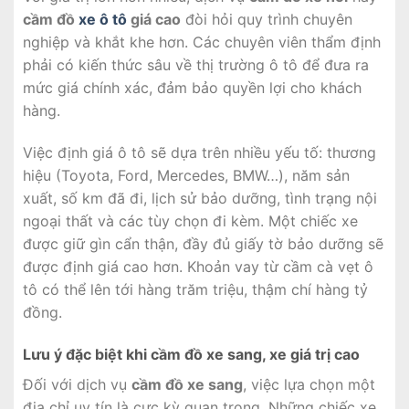
cầm đồ
xe ô tô
giá cao
đòi hỏi quy trình chuyên
nghiệp và khắt khe hơn. Các chuyên viên thẩm định
phải có kiến thức sâu về thị trường ô tô để đưa ra
mức giá chính xác, đảm bảo quyền lợi cho khách
hàng.
Việc định giá ô tô sẽ dựa trên nhiều yếu tố: thương
hiệu (Toyota, Ford, Mercedes, BMW…), năm sản
xuất, số km đã đi, lịch sử bảo dưỡng, tình trạng nội
ngoại thất và các tùy chọn đi kèm. Một chiếc xe
được giữ gìn cẩn thận, đầy đủ giấy tờ bảo dưỡng sẽ
được định giá cao hơn. Khoản vay từ cầm cà vẹt ô
tô có thể lên tới hàng trăm triệu, thậm chí hàng tỷ
đồng.
Lưu ý đặc biệt khi cầm đồ xe sang, xe giá trị cao
Đối với dịch vụ
cầm đồ xe sang
, việc lựa chọn một
địa chỉ uy tín là cực kỳ quan trọng. Những chiếc xe