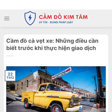
Chuyển
ADD ANYTHING HERE OR JUST REMOVE IT...
đến
nội
dung
Cầm đồ cà vẹt xe: Những điều cần
biết trước khi thực hiện giao dịch
22
Th12