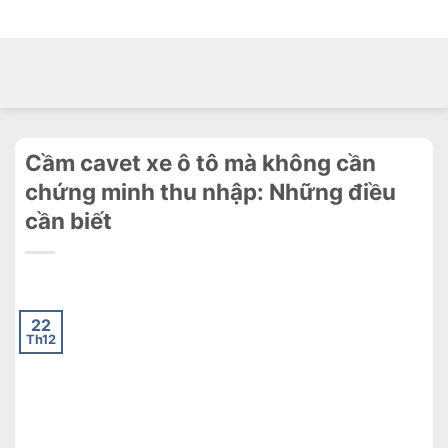
Chuyển
ADD ANYTHING HERE OR JUST REMOVE IT...
đến
nội
dung
Cầm cavet xe ô tô mà không cần
chứng minh thu nhập: Những điều
cần biết
22
Th12