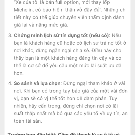
“Xe của tôi là bản full option, mới thay lốp
Michelin, có bảo hiểm thân vỏ đầy đủ”. Những chi
tiết này có thể giúp chuyên viên thẩm định đánh
giá lại và nâng mức giá.
Chứng minh lịch sử tín dụng tốt (nếu có)
: Nếu
bạn là khách hàng cũ hoặc có lịch sử trả nợ tốt ở
nơi khác, đừng ngần ngại chia sẻ. Điều này cho
thấy bạn là một khách hàng đáng tin cậy và có
thể là cơ sở để yêu cầu một mức lãi suất ưu đãi
hơn.
So sánh và lựa chọn
: Đừng ngại tham khảo ở vài
nơi. Khi bạn có trong tay báo giá của một vài đơn
vị, bạn sẽ có vị thế tốt hơn để đàm phán. Tuy
nhiên, hãy cẩn trọng, đừng chỉ chọn nơi có lãi
suất thấp nhất mà bỏ qua các yếu tố về uy tín, an
toàn tài sản.
Trường hợp đặc biệt: Cầm đồ thanh lý xe ô tô và