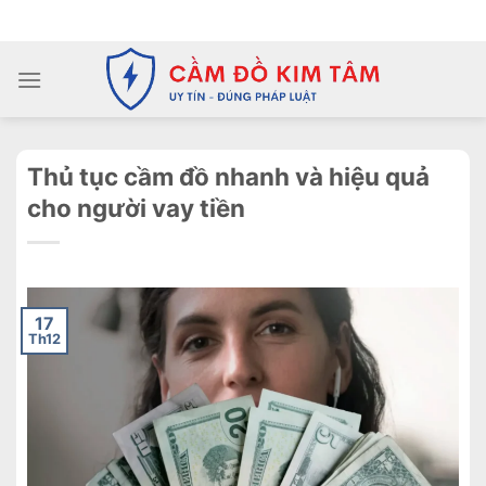
Chuyển
ADD ANYTHING HERE OR JUST REMOVE IT...
đến
nội
dung
Thủ tục cầm đồ nhanh và hiệu quả
cho người vay tiền
17
Th12