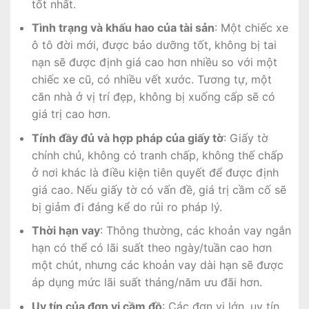
tốt nhất.
Tình trạng và khấu hao của tài sản
: Một chiếc xe
ô tô đời mới, được bảo dưỡng tốt, không bị tai
nạn sẽ được định giá cao hơn nhiều so với một
chiếc xe cũ, có nhiều vết xước. Tương tự, một
căn nhà ở vị trí đẹp, không bị xuống cấp sẽ có
giá trị cao hơn.
Tính đầy đủ và hợp pháp của giấy tờ
: Giấy tờ
chính chủ, không có tranh chấp, không thế chấp
ở nơi khác là điều kiện tiên quyết để được định
giá cao. Nếu giấy tờ có vấn đề, giá trị cầm cố sẽ
bị giảm đi đáng kể do rủi ro pháp lý.
Thời hạn vay
: Thông thường, các khoản vay ngắn
hạn có thể có lãi suất theo ngày/tuần cao hơn
một chút, nhưng các khoản vay dài hạn sẽ được
áp dụng mức lãi suất tháng/năm ưu đãi hơn.
Uy tín của đơn vị cầm đồ
: Các đơn vị lớn, uy tín