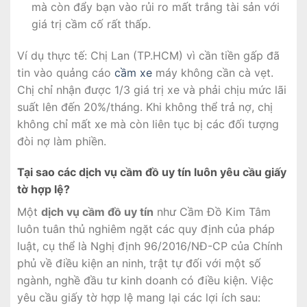
mà còn đẩy bạn vào rủi ro mất trắng tài sản với
giá trị cầm cố rất thấp.
Ví dụ thực tế: Chị Lan (TP.HCM) vì cần tiền gấp đã
tin vào quảng cáo
cầm xe
máy không cần cà vẹt.
Chị chỉ nhận được 1/3 giá trị xe và phải chịu mức lãi
suất lên đến 20%/tháng. Khi không thể trả nợ, chị
không chỉ mất xe mà còn liên tục bị các đối tượng
đòi nợ làm phiền.
Tại sao các dịch vụ cầm đồ uy tín luôn yêu cầu giấy
tờ hợp lệ?
Một
dịch vụ cầm đồ uy tín
như Cầm Đồ Kim Tâm
luôn tuân thủ nghiêm ngặt các quy định của pháp
luật, cụ thể là Nghị định 96/2016/NĐ-CP của Chính
phủ về điều kiện an ninh, trật tự đối với một số
ngành, nghề đầu tư kinh doanh có điều kiện. Việc
yêu cầu giấy tờ hợp lệ mang lại các lợi ích sau: