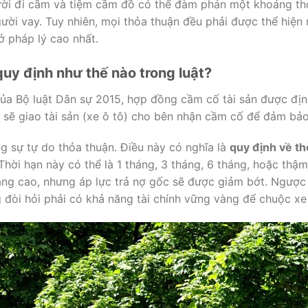
ời đi cầm và tiệm cầm đồ có thể đàm phán một khoảng thời 
gười vay. Tuy nhiên, mọi thỏa thuận đều phải được thể hiện
 pháp lý cao nhất.
uy định như thế nào trong luật?
ủa Bộ luật Dân sự 2015, hợp đồng cầm cố tài sản được định
sẽ giao tài sản (xe ô tô) cho bên nhận cầm cố để đảm bảo 
ng sự tự do thỏa thuận. Điều này có nghĩa là
quy định về th
hời hạn này có thể là 1 tháng, 3 tháng, 6 tháng, hoặc thậm
càng cao, nhưng áp lực trả nợ gốc sẽ được giảm bớt. Ngược 
ng đòi hỏi phải có khả năng tài chính vững vàng để chuộc x