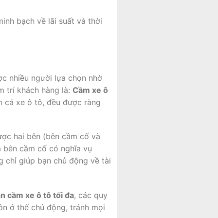
nh bạch về lãi suất và thời
ợc nhiều người lựa chọn nhờ
m trí khách hàng là:
Cầm xe ô
m cả xe ô tô, đều được ràng
được hai bên (bên cầm cố và
à bên cầm cố có nghĩa vụ
ng chỉ giúp bạn chủ động về tài
an cầm xe ô tô tối đa
, các quy
ôn ở thế chủ động, tránh mọi