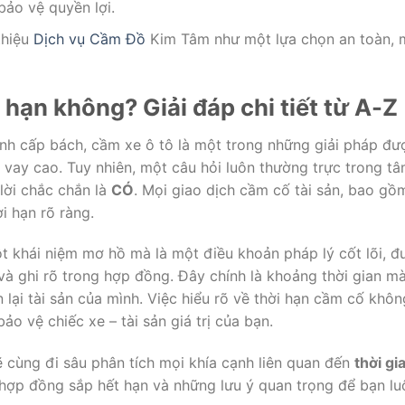
bảo vệ quyền lợi.
 thiệu
Dịch vụ Cầm Đồ
Kim Tâm như một lựa chọn an toàn, mi
 hạn không? Giải đáp chi tiết từ A-Z
hính cấp bách, cầm xe ô tô là một trong những giải pháp đư
vay cao. Tuy nhiên, một câu hỏi luôn thường trực trong tâ
lời chắc chắn là
CÓ
. Mọi giao dịch cầm cố tài sản, bao gồ
i hạn rõ ràng.
t khái niệm mơ hồ mà là một điều khoản pháp lý cốt lõi, 
và ghi rõ trong hợp đồng. Đây chính là khoảng thời gian m
n lại tài sản của mình. Việc hiểu rõ về thời hạn cầm cố khô
ảo vệ chiếc xe – tài sản giá trị của bạn.
sẽ cùng đi sâu phân tích mọi khía cạnh liên quan đến
thời gi
i hợp đồng sắp hết hạn và những lưu ý quan trọng để bạn lu