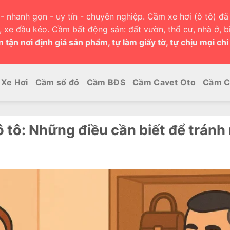
- nhanh gọn - uy tín - chuyên nghiệp. Cầm xe hơi (ô tô) đã 
h, xe đầu kéo. Cầm bất động sản: đất vườn, thổ cư, nhà ở, bi
 tận nơi định giá sản phẩm, tự làm giấy tờ, tự chịu mọi chi
Xe Hơi
Cầm sổ đỏ
Cầm BĐS
Cầm Cavet Oto
Cầm C
 tô: Những điều cần biết để tránh r