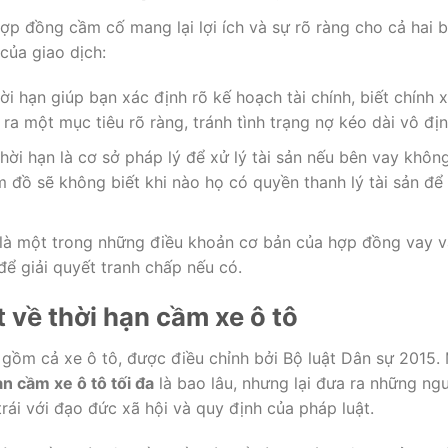
hợp đồng cầm cố mang lại lợi ích và sự rõ ràng cho cả hai 
của giao dịch:
hời hạn giúp bạn xác định rõ kế hoạch tài chính, biết chính 
 ra một mục tiêu rõ ràng, tránh tình trạng nợ kéo dài vô địn
Thời hạn là cơ sở pháp lý để xử lý tài sản nếu bên vay khôn
 đồ sẽ không biết khi nào họ có quyền thanh lý tài sản để 
 là một trong những điều khoản cơ bản của hợp đồng vay v
ể giải quyết tranh chấp nếu có.
 về thời hạn cầm xe ô tô
 gồm cả xe ô tô, được điều chỉnh bởi Bộ luật Dân sự 2015.
an cầm xe ô tô tối đa
là bao lâu, nhưng lại đưa ra những ng
rái với đạo đức xã hội và quy định của pháp luật.