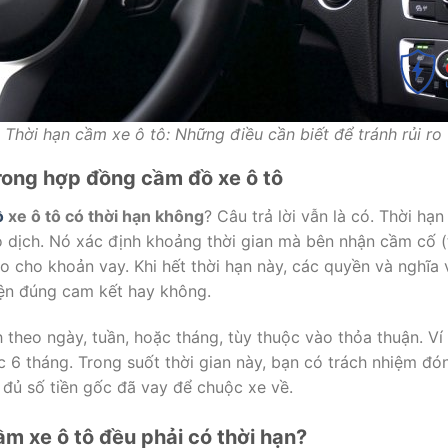
Thời hạn cầm xe ô tô: Những điều cần biết để tránh rủi ro
trong hợp đồng cầm đồ xe ô tô
ồ
xe ô tô có thời hạn không
? Câu trả lời vẫn là có. Thời h
ao dịch. Nó xác định khoảng thời gian mà bên nhận cầm cố 
o cho khoản vay. Khi hết thời hạn này, các quyền và nghĩa 
iện đúng cam kết hay không.
 theo ngày, tuần, hoặc tháng, tùy thuộc vào thỏa thuận. V
 6 tháng. Trong suốt thời gian này, bạn có trách nhiệm đón
đủ số tiền gốc đã vay để chuộc xe về.
m xe ô tô đều phải có thời hạn?