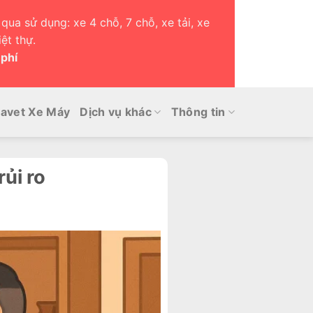
qua sử dụng: xe 4 chỗ, 7 chỗ, xe tải, xe
ệt thự.
 phí
avet Xe Máy
Dịch vụ khác
Thông tin
ủi ro