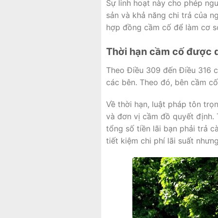
Sự linh hoạt này cho phép ngư
sản và khả năng chi trả của n
hợp đồng cầm cố để làm cơ sở
Thời hạn cầm cố được q
Theo Điều 309 đến Điều 316 c
các bên. Theo đó, bên cầm cố 
Về thời hạn, luật pháp tôn trọ
và đơn vị cầm đồ quyết định. T
tổng số tiền lãi bạn phải trả 
tiết kiệm chi phí lãi suất như