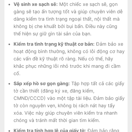
Vệ sinh xe sạch sẽ:
Một chiếc xe sạch sẽ, gọn
gàng sẽ tạo ấn tượng tốt và giúp chuyên viên dễ
dàng kiểm tra tình trạng ngoại thất, nội thất mà
không bị che khuất bởi bụi bẩn. Điều này cũng
thể hiện sự giữ gìn tài sản của bạn.
Kiểm tra tình trạng kỹ thuật cơ bản:
Đảm bảo xe
hoạt động bình thường, không có lỗi động cơ hay
các vấn đề kỹ thuật rõ ràng. Nếu có thể, hãy
khắc phục những lỗi nhỏ trước khi mang đi cầm
cố.
Sắp xếp hồ sơ gọn gàng:
Tập hợp tất cả các giấy
tờ cần thiết (đăng ký xe, đăng kiểm,
CMND/CCCD) vào một tập tài liệu. Đảm bảo giấy
tờ còn nguyên vẹn, không bị rách nát hay tẩy
xóa. Việc này giúp chuyên viên kiểm tra nhanh
chóng và tránh mất thời gian tìm kiếm.
Kiểm tra tính hợp lệ của giấy tờ:
Đảm bảo rằng