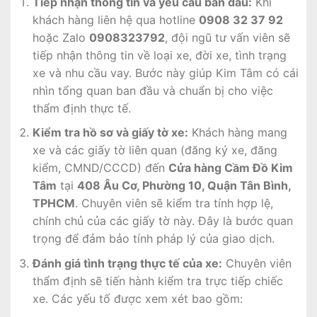
Tiếp nhận thông tin và yêu cầu ban đầu:
Khi
khách hàng liên hệ qua hotline
0908 32 37 92
hoặc Zalo
0908323792
, đội ngũ tư vấn viên sẽ
tiếp nhận thông tin về loại xe, đời xe, tình trạng
xe và nhu cầu vay. Bước này giúp Kim Tâm có cái
nhìn tổng quan ban đầu và chuẩn bị cho việc
thẩm định thực tế.
Kiểm tra hồ sơ và giấy tờ xe:
Khách hàng mang
xe và các giấy tờ liên quan (đăng ký xe, đăng
kiểm, CMND/CCCD) đến
Cửa hàng Cầm Đồ Kim
Tâm
tại
408 Âu Cơ, Phường 10, Quận Tân Bình,
TPHCM
. Chuyên viên sẽ kiểm tra tính hợp lệ,
chính chủ của các giấy tờ này. Đây là bước quan
trọng để đảm bảo tính pháp lý của giao dịch.
Đánh giá tình trạng thực tế của xe:
Chuyên viên
thẩm định sẽ tiến hành kiểm tra trực tiếp chiếc
xe. Các yếu tố được xem xét bao gồm: