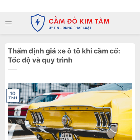
Chuyển
ADD ANYTHING HERE OR JUST REMOVE IT...
đến
nội
dung
Thẩm định giá xe ô tô khi cầm cố:
Tốc độ và quy trình
10
Th11