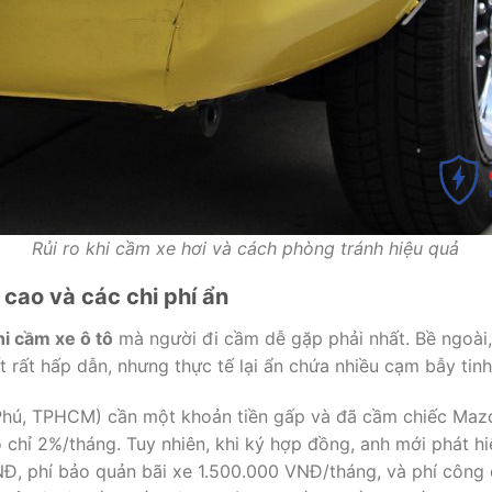
Rủi ro khi cầm xe hơi và cách phòng tránh hiệu quả
t cao và các chi phí ẩn
khi cầm xe ô tô
mà người đi cầm dễ gặp phải nhất. Bề ngoài
 rất hấp dẫn, nhưng thực tế lại ẩn chứa nhiều cạm bẫy tinh 
Phú, TPHCM) cần một khoản tiền gấp và đã cầm chiếc Mazd
o chỉ 2%/tháng. Tuy nhiên, khi ký hợp đồng, anh mới phát h
NĐ, phí bảo quản bãi xe 1.500.000 VNĐ/tháng, và phí côn