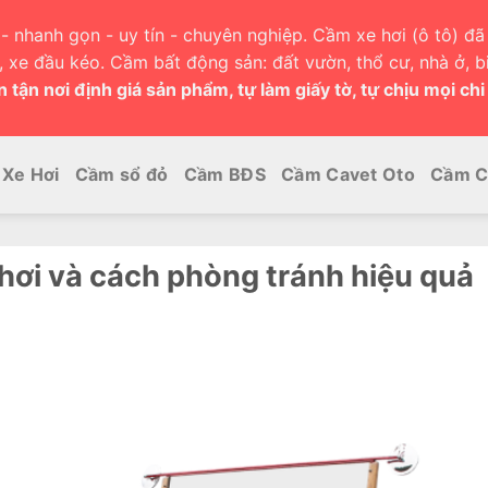
- nhanh gọn - uy tín - chuyên nghiệp. Cầm xe hơi (ô tô) đã 
h, xe đầu kéo. Cầm bất động sản: đất vườn, thổ cư, nhà ở, bi
 tận nơi định giá sản phẩm, tự làm giấy tờ, tự chịu mọi chi
Xe Hơi
Cầm sổ đỏ
Cầm BĐS
Cầm Cavet Oto
Cầm C
 hơi và cách phòng tránh hiệu quả