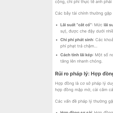
cộng, chi phí thực tế anh phải
Các bẫy tài chính thường gặp
Lãi suất “cắt cổ”
: Mức
lãi s
sự), được che đậy dưới nhiề
Chi phí phát sinh
: Các khoả
phí phạt trả chậm…
Cách tính lãi kép
: Một số n
tăng lên nhanh chóng.
Rủi ro pháp lý: Hợp đồ
Hợp đồng là cơ sở pháp lý duy
hợp đồng mập mờ, cài cắm các
Các vấn đề pháp lý thường gặ
Hợp đồng sơ sài
: Hợp đồng 