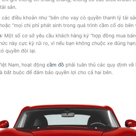
tài sản.
m các điều khoản như “bên cho vay có quyền thanh lý tài sả
oặc “mọi chi phí phát sinh trong quá trình cầm cố do bên v
n
: Một số cơ sở yêu cầu khách hàng ký “hợp đồng mua bán x
hức này cực kỳ rủi ro, vì nếu bạn không chuộc xe đúng hạn,
ó quyền đòi lại.
Việt Nam, hoạt động
cầm đồ
phải tuân thủ các quy định về 
à bắt buộc để đảm bảo quyền lợi cho cả hai bên.