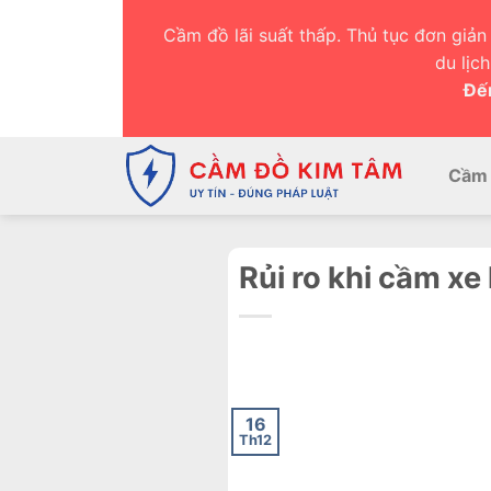
Chuyển
Cầm đồ lãi suất thấp. Thủ tục đơn giản 
đến
du lịc
nội
Đến
dung
Cầm 
Rủi ro khi cầm xe
16
Th12