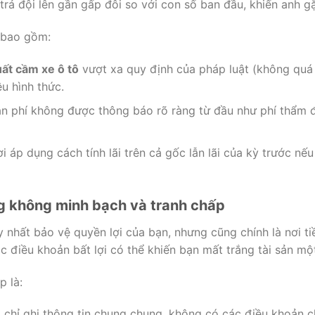
 trả đội lên gần gấp đôi so với con số ban đầu, khiến anh g
 bao gồm:
uất cầm xe ô tô
vượt xa quy định của pháp luật (không quá
u hình thức.
n phí không được thông báo rõ ràng từ đầu như phí thẩm đị
ơi áp dụng cách tính lãi trên cả gốc lẫn lãi của kỳ trước nế
ng không minh bạch và tranh chấp
 nhất bảo vệ quyền lợi của bạn, nhưng cũng chính là nơi tiề
 điều khoản bất lợi có thể khiến bạn mất trắng tài sản mộ
p là:
chỉ ghi thông tin chung chung, không có các điều khoản chi 