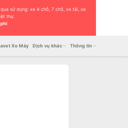
qua sử dụng: xe 4 chỗ, 7 chỗ, xe tải, xe
ệt thự.
 phí
avet Xe Máy
Dịch vụ khác
Thông tin