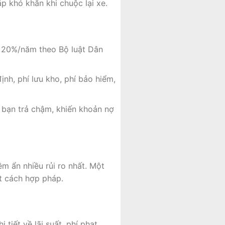
ặp khó khăn khi chuộc lại xe.
 20%/năm theo Bộ luật Dân
nh, phí lưu kho, phí bảo hiểm,
u bạn trả chậm, khiến khoản nợ
m ẩn nhiều rủi ro nhất. Một
t cách hợp pháp.
tiết về lãi suất, phí phạt,