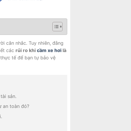
ời cân nhắc. Tuy nhiên, đằng
tiết các
rủi ro khi
cầm xe hơi
là
 thực tế để bạn tự bảo vệ
tài sản.
ự an toàn đó?
.