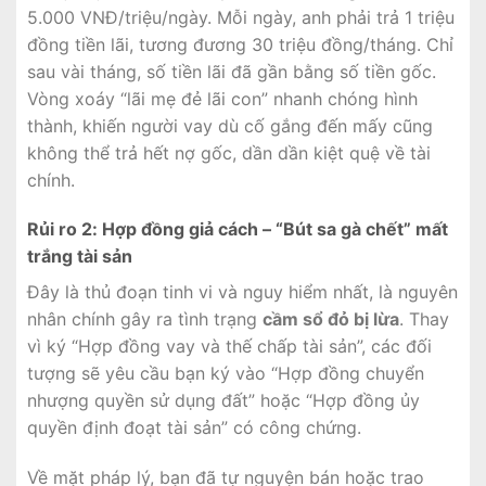
5.000 VNĐ/triệu/ngày. Mỗi ngày, anh phải trả 1 triệu
đồng tiền lãi, tương đương 30 triệu đồng/tháng. Chỉ
sau vài tháng, số tiền lãi đã gần bằng số tiền gốc.
Vòng xoáy “lãi mẹ đẻ lãi con” nhanh chóng hình
thành, khiến người vay dù cố gắng đến mấy cũng
không thể trả hết nợ gốc, dần dần kiệt quệ về tài
chính.
Rủi ro 2: Hợp đồng giả cách – “Bút sa gà chết” mất
trắng tài sản
Đây là thủ đoạn tinh vi và nguy hiểm nhất, là nguyên
nhân chính gây ra tình trạng
cầm sổ đỏ bị lừa
. Thay
vì ký “Hợp đồng vay và thế chấp tài sản”, các đối
tượng sẽ yêu cầu bạn ký vào “Hợp đồng chuyển
nhượng quyền sử dụng đất” hoặc “Hợp đồng ủy
quyền định đoạt tài sản” có công chứng.
Về mặt pháp lý, bạn đã tự nguyện bán hoặc trao