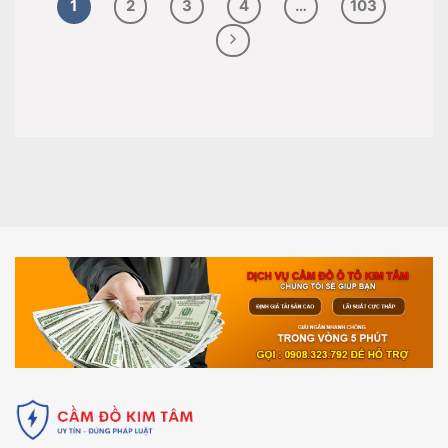
1
2
3
4
…
103