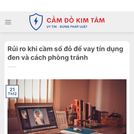
Chuyển
ADD ANYTHING HERE OR JUST REMOVE IT...
đến
nội
dung
Rủi ro khi cầm sổ đỏ để vay tín dụng
đen và cách phòng tránh
21
Th12