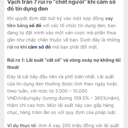
Vạch trần 7 rủi ro “chết người” khi cầm sổ
đỏ tín dụng đen
Khi quyết định đặt bút ký vào một hợp đồng
vay
tiền bằng
sổ đỏ
với các tổ chức tín dụng đen, bạn
đang tự đặt mình vào một ván cược mà phần thua
gần như chắc chắn thuộc về bạn. Dưới đây là những
rủi ro khi
cầm sổ đỏ
mà bạn phải đối mặt.
Rủi ro 1: Lãi suất “cắt cổ” và vòng xoáy nợ không lối
thoát
Đây là cái bẫy đầu tiên và phổ biến nhất. Lãi suất
của tín dụng đen thường được tính theo ngày hoặc
theo tuần, với mức từ 3.000 – 10.000
VNĐ/triệu/ngày (tương đương 109.5% – 365%/năm),
thậm chí cao hơn. Mức lãi suất này cao gấp hàng
chục, hàng trăm lần so với quy định của pháp luật.
Ví dụ thực tế:
Anh A vay 200 triệu đồng với lãi suất