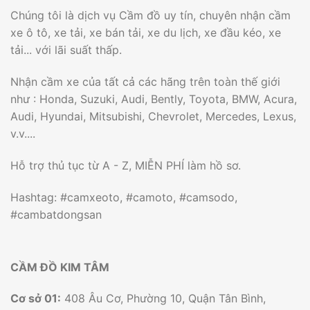
Chúng tôi là dịch vụ Cầm đồ uy tín, chuyên nhận cầm
xe ô tô, xe tải, xe bán tải, xe du lịch, xe đầu kéo, xe
tải... với lãi suất thấp.
Nhận cầm xe của tất cả các hãng trên toàn thế giới
như : Honda, Suzuki, Audi, Bently, Toyota, BMW, Acura,
Audi, Hyundai, Mitsubishi, Chevrolet, Mercedes, Lexus,
v.v....
Hỗ trợ thủ tục từ A - Z, MIỄN PHÍ làm hồ sơ.
Hashtag: #camxeoto, #camoto, #camsodo,
#cambatdongsan
CẦM ĐỒ KIM TÂM
Cơ sở 01:
408 Âu Cơ, Phường 10, Quận Tân Bình,