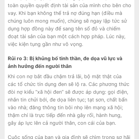
toàn quyền quyết định tài sản của mình cho bên cho
vay. Khi bạn không thể trả nợ đúng hạn (điều mà
chúng luôn mong muốn), chúng sẽ ngay lập tức sử
dụng hợp đồng này để sang tên sổ đỏ và chiếm
đoạt tài sản của bạn một cách hợp pháp. Lúc này,
việc kiện tụng gần như vô vọng.
Rủi ro 3: Bị khủng bố tinh thần, đe dọa vũ lực và
ảnh hưởng đến người thân
Khi con nợ bắt đầu chậm trả lãi, bộ mặt thật của
các tổ chức tín dụng đen sẽ lộ ra. Các phương thức
đòi nợ kiểu “xã hội đen” sẽ được áp dụng: gọi điện,
nhắn tin chửi bới, đe dọa liên tục; tạt sơn, chất bẩn
vào nhà; đăng thông tin bôi nhọ lên mạng xã hội;
thậm chí là trực tiếp đến nhà gây rối, hành hung,
gây áp lực lên cả người thân, con cái của bạn.
Cuộc sống của bạn và gia đình sẽ chìm trong sợ hãi