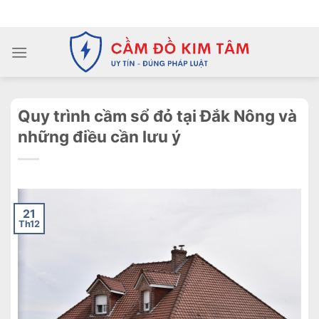
Chuyển
ADD ANYTHING HERE OR JUST REMOVE IT...
đến
nội
dung
Quy trình cầm sổ đỏ tại Đắk Nông và
những điều cần lưu ý
21
Th12