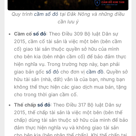
Quy trình
cầm sổ đỏ
tại Đắk Nông và những điều
cần lưu ý
Cầm cố
sổ đỏ
: Theo Điều 309 Bộ luật Dân sự
2015, cầm cố tài sản là việc một bên (bên cầm
cố) giao tài sản thuộc quyền sở hữu của mình
cho bên kia (bên nhận cầm cố) để bảo đảm thực
hiện nghĩa vụ. Trong trường hợp này, bạn phải
giao bản gốc
sổ đỏ
cho đơn vị
cầm đồ
. Quyền sở
hữu tài sản (nhà, đất) vẫn là của bạn, nhưng bạn
không thể thực hiện các giao dịch mua bán, tặng
cho trong thời gian cầm cố.
Thế chấp
sổ đỏ
: Theo Điều 317 Bộ luật Dân sự
2015, thế chấp tài sản là việc một bên (bên thế
chấp) dùng tài sản thuộc sở hữu của mình để bảo
đảm thực hiện nghĩa vụ và không giao tài sản
cho bên kia (bên nhận thế chấp). Khi thế chấp tại