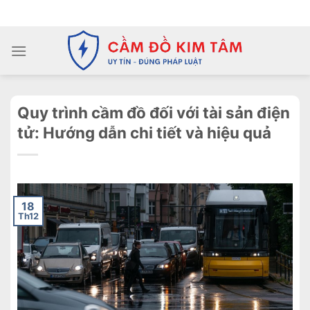
Chuyển
ADD ANYTHING HERE OR JUST REMOVE IT...
đến
nội
dung
Quy trình cầm đồ đối với tài sản điện
tử: Hướng dẫn chi tiết và hiệu quả
18
Th12