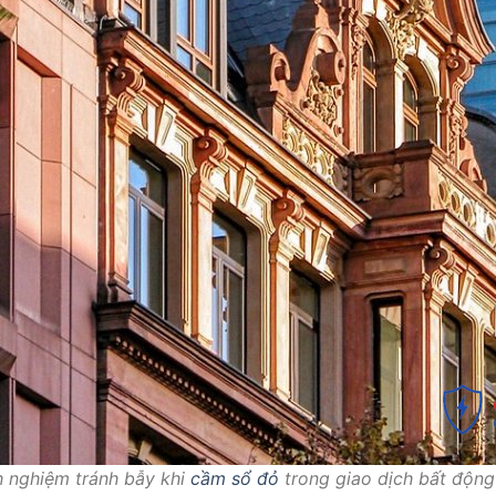
h nghiệm tránh bẫy khi
cầm sổ đỏ
trong giao dịch bất động