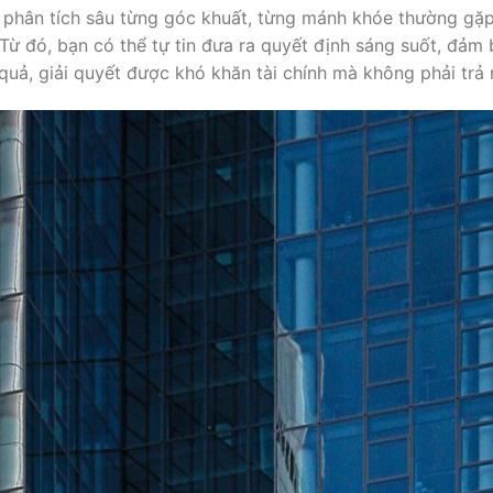
m, phân tích sâu từng góc khuất, từng mánh khóe thường g
Từ đó, bạn có thể tự tin đưa ra quyết định sáng suốt, đảm
quả, giải quyết được khó khăn tài chính mà không phải trả 