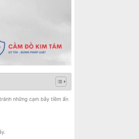
ể tránh những cạm bẫy tiềm ẩn
ẫy.