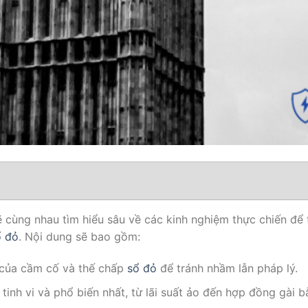
sẽ cùng nhau tìm hiểu sâu về các kinh nghiệm thực chiến đ
ổ đỏ
. Nội dung sẽ bao gồm:
 của cầm cố và thế chấp
sổ đỏ
để tránh nhầm lẫn pháp lý.
tinh vi và phổ biến nhất, từ lãi suất ảo đến hợp đồng gài b