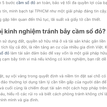
nh 5 bước
cầm sổ đỏ
an toàn, bảo vệ tối đa quyền lợi của bạ
 tín, minh bạch tại TPHCM như một giải pháp đáng tin cậy.
gặp liên quan đến thủ tục, lãi suất và giấy tờ cần thiết.
bị kinh nghiệm tránh bẫy cầm sổ đỏ?
sử dụng đất, quyền sở hữu nhà ở và tài sản khác gắn liền v
 tích lũy cả đời, là nền tảng an cư của nhiều gia đình Việt. 
sổ đỏ
làm tài sản đảm bảo để vay vốn là một giải pháp hữu 
cạm bẫy tinh vi mà nếu không có kinh nghiệm, bạn rất dễ
uật, sự vội vàng trong quyết định và niềm tin đặt sai chỗ có
ừa đảo thường lợi dụng tâm lý cần tiền gấp của người dân đ
à cuối cùng là chiếm đoạt tài sản một cách hợp pháp trên 
u, hiểu rõ các rủi ro và biết cách phòng tránh không chỉ l
ính mình và gia đình.