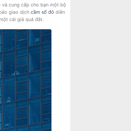
ặp và cung cấp cho bạn một bộ
 bảo giao dịch
cầm sổ đỏ
diễn
một cái giá quá đắt.