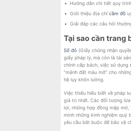
Hướng dẫn chi tiết quy trì
Giới thiệu địa chỉ
cầm đồ
uy
Giải đáp các câu hỏi thường 
Tại sao cần trang 
Sổ đỏ
(Giấy chứng nhận quyền 
giấy pháp lý, mà còn là tài sản
chính cấp bách, việc sử dụng
“mảnh đất màu mỡ” cho những 
hệ lụy khôn lường.
Việc thiếu hiểu biết về pháp l
giá trị nhất. Các đối tượng l
lợi, những hợp đồng mập mờ, v
mình những kinh nghiệm quý bá
yêu cầu bắt buộc để bảo vệ ch