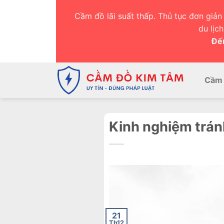
Chuyển
Cầm đồ lãi suất thấp. Thủ tục đơn giản 
đến
du lịc
nội
Đến
dung
Cầm 
Kinh nghiệm trán
21
Th12