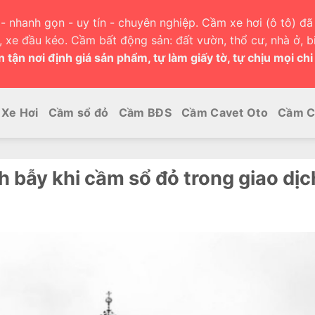
- nhanh gọn - uy tín - chuyên nghiệp. Cầm xe hơi (ô tô) đã 
h, xe đầu kéo. Cầm bất động sản: đất vườn, thổ cư, nhà ở, bi
 tận nơi định giá sản phẩm, tự làm giấy tờ, tự chịu mọi chi
Xe Hơi
Cầm sổ đỏ
Cầm BĐS
Cầm Cavet Oto
Cầm C
h bẫy khi cầm sổ đỏ trong giao dịc