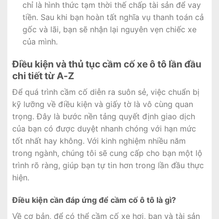
chỉ là hình thức tạm thời thế chấp tài sản để vay
tiền. Sau khi bạn hoàn tất nghĩa vụ thanh toán cả
gốc và lãi, bạn sẽ nhận lại nguyên vẹn chiếc xe
của mình.
Điều kiện và thủ tục cầm cố xe ô tô lần đầu
chi tiết từ A-Z
Để quá trình cầm cố diễn ra suôn sẻ, việc chuẩn bị
kỹ lưỡng về điều kiện và giấy tờ là vô cùng quan
trọng. Đây là bước nền tảng quyết định giao dịch
của bạn có được duyệt nhanh chóng với hạn mức
tốt nhất hay không. Với kinh nghiệm nhiều năm
trong ngành, chúng tôi sẽ cung cấp cho bạn một lộ
trình rõ ràng, giúp bạn tự tin hơn trong lần đầu thực
hiện.
Điều kiện cần đáp ứng để cầm cố ô tô là gì?
Về cơ bản, để có thể cầm cố xe hơi, bạn và tài sản