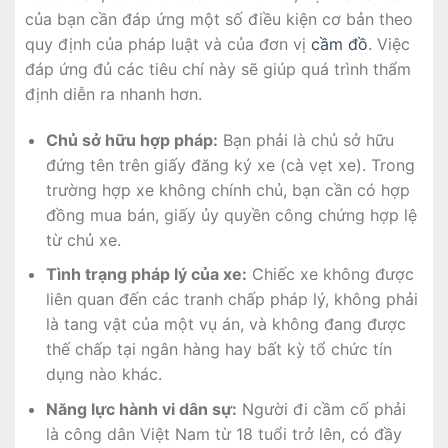
của bạn cần đáp ứng một số điều kiện cơ bản theo
quy định của pháp luật và của đơn vị
cầm đồ
. Việc
đáp ứng đủ các tiêu chí này sẽ giúp quá trình thẩm
định diễn ra nhanh hơn.
Chủ sở hữu hợp pháp:
Bạn phải là chủ sở hữu
đứng tên trên giấy đăng ký xe (cà vẹt xe). Trong
trường hợp xe không chính chủ, bạn cần có hợp
đồng mua bán, giấy ủy quyền công chứng hợp lệ
từ chủ xe.
Tình trạng pháp lý của xe:
Chiếc xe không được
liên quan đến các tranh chấp pháp lý, không phải
là tang vật của một vụ án, và không đang được
thế chấp tại ngân hàng hay bất kỳ tổ chức tín
dụng nào khác.
Năng lực hành vi dân sự:
Người đi cầm cố phải
là công dân Việt Nam từ 18 tuổi trở lên, có đầy