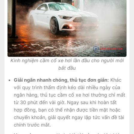
Kinh nghiệm cầm cố xe hơi lần đầu cho người mới
bắt đầu
Giải ngân nhanh chóng, thủ tục đơn giản:
Khác
với quy trình thẩm định kéo dài nhiều ngày của
ngân hàng, thủ tục cầm cố xe hơi thường chỉ mất
từ 30 phút đến vài giờ. Ngay sau khi hoàn tất
hợp đồng, bạn có thể nhận được tiền mặt hoặc
chuyển khoản, giải quyết ngay lập tức vấn đề tài
chính trước mắt.