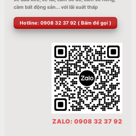
cầm bất động sản... với lãi suất thấp
Hotline: 0908 32 37 92 ( Bấm để gọi )
ZALO: 0908 32 37 92