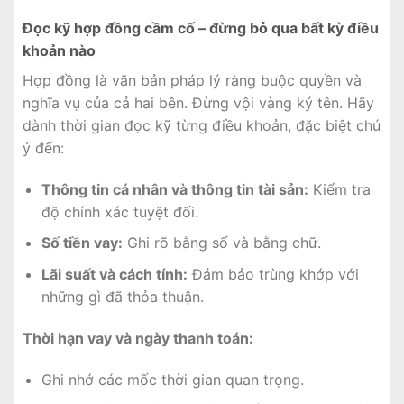
Đọc kỹ hợp đồng cầm cố – đừng bỏ qua bất kỳ điều
khoản nào
Hợp đồng là văn bản pháp lý ràng buộc quyền và
nghĩa vụ của cả hai bên. Đừng vội vàng ký tên. Hãy
dành thời gian đọc kỹ từng điều khoản, đặc biệt chú
ý đến:
Thông tin cá nhân và thông tin tài sản:
Kiểm tra
độ chính xác tuyệt đối.
Số tiền vay:
Ghi rõ bằng số và bằng chữ.
Lãi suất và cách tính:
Đảm bảo trùng khớp với
những gì đã thỏa thuận.
Thời hạn vay và ngày thanh toán:
Ghi nhớ các mốc thời gian quan trọng.