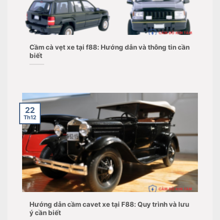
Cầm cà vẹt xe tại f88: Hướng dẫn và thông tin cần
biết
22
Th12
Hướng dẫn cầm cavet xe tại F88: Quy trình và lưu
ý cần biết