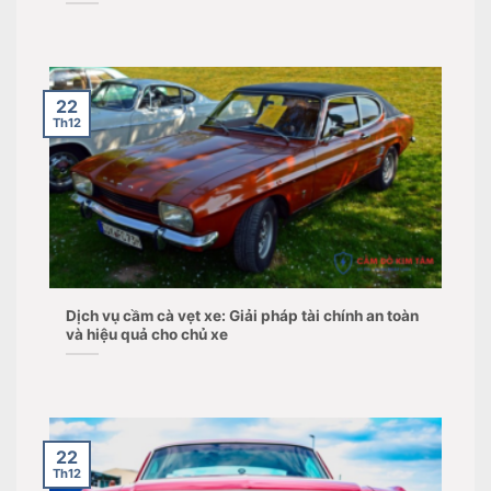
22
Th12
Dịch vụ cầm cà vẹt xe: Giải pháp tài chính an toàn
và hiệu quả cho chủ xe
22
Th12