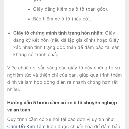
Giấy đăng kiểm xe ô tô (bản gốc).
Bảo hiểm xe ô tô (nếu có).
Giấy tờ chứng minh tình trạng hôn nhân:
Giấy
đăng ký kết hôn (nếu đã lập gia đình) hoặc Giấy
xác nhận tình trạng độc thân để đảm bảo tài sản
không có tranh chấp.
Việc chuẩn bị sẵn sàng các giấy tờ này chứng tỏ sự
nghiêm túc và thiện chí của bạn, giúp quá trình thẩm
định và làm hợp đồng diễn ra nhanh chóng hơn rất
nhiều.
Hướng dẫn 5 bước cầm cố xe ô tô chuyên nghiệp
và an toàn
Quy trình cầm cố xe hơi tại các đơn vị uy tín như
Cầm Đồ Kim Tâm
luôn được chuẩn hóa để đảm bảo