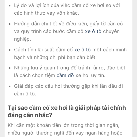
Lý do và lợi ích của việc cầm cố xe hơi so với
các hình thức vay vốn khác.
Hướng dẫn chi tiết về điều kiện, giấy tờ cần có
và quy trình các bước cầm cố
xe ô tô
chuyên
nghiệp.
Cách tính lãi suất cầm cố
xe ô tô
một cách minh
bạch và những chi phí bạn cần biết.
Những lưu ý quan trọng để tránh rủi ro, đặc biệt
là cách chọn tiệm
cầm đồ
xe hơi uy tín.
Giải đáp các câu hỏi thường gặp khi lần đầu đi
cầm ô tô.
Tại sao cầm cố xe hơi là giải pháp tài chính
đáng cân nhắc?
Khi cần một khoản tiền lớn trong thời gian ngắn,
nhiều người thường nghĩ đến vay ngân hàng hoặc