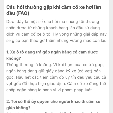
Câu hỏi thường gặp khi cầm cố xe hơi lần
đầu (FAQ)
Dưới đây là một số câu hỏi mà chúng tôi thường
nhận được từ những khách hàng lần đầu sử dụng
dịch vụ cầm cố xe ô tô. Hy vọng những giải đáp này
sẽ giúp bạn tháo gỡ thêm những vướng mắc còn lại.
1. Xe ô tô đang trả góp ngân hàng có cầm được
không?
Thông thường là không. Vì khi bạn mua xe trả góp,
ngân hàng đang giữ giấy đăng ký xe (cà vẹt) bản
gốc. Hầu hết các tiệm cầm đồ uy tín đều yêu cầu cà
vẹt gốc để thực hiện giao dịch. Cầm cố xe đang thế
chấp ngân hàng là hành vi vi phạm pháp luật.
2. Tôi có thể ủy quyền cho người khác đi cầm xe
giúp không?