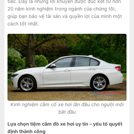
tiếc. Đây là những lời khuyên được đúc kết từ hơn
20 năm kinh nghiệm trong ngành của chúng tôi,
giúp bạn bảo vệ tài sản và quyền lợi của mình một
cách tốt nhất.
Kinh nghiệm cầm cố xe hơi lần đầu cho người mới
bắt đầu
Lựa chọn tiệm cầm đồ xe hơi uy tín – yếu tố quyết
định thành công