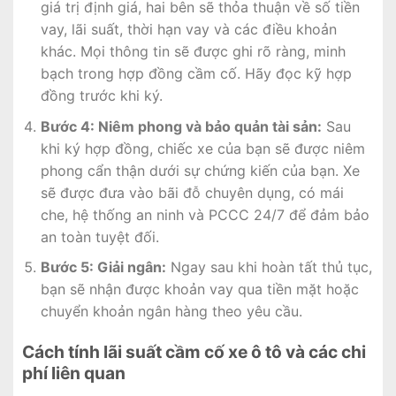
giá trị định giá, hai bên sẽ thỏa thuận về số tiền
vay, lãi suất, thời hạn vay và các điều khoản
khác. Mọi thông tin sẽ được ghi rõ ràng, minh
bạch trong hợp đồng cầm cố. Hãy đọc kỹ hợp
đồng trước khi ký.
Bước 4: Niêm phong và bảo quản tài sản:
Sau
khi ký hợp đồng, chiếc xe của bạn sẽ được niêm
phong cẩn thận dưới sự chứng kiến của bạn. Xe
sẽ được đưa vào bãi đỗ chuyên dụng, có mái
che, hệ thống an ninh và PCCC 24/7 để đảm bảo
an toàn tuyệt đối.
Bước 5: Giải ngân:
Ngay sau khi hoàn tất thủ tục,
bạn sẽ nhận được khoản vay qua tiền mặt hoặc
chuyển khoản ngân hàng theo yêu cầu.
Cách tính lãi suất cầm cố xe ô tô và các chi
phí liên quan