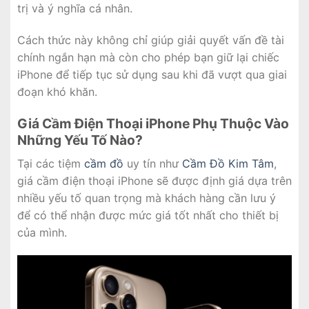
trị và ý nghĩa cá nhân.
Cách thức này không chỉ giúp giải quyết vấn đề tài
chính ngắn hạn mà còn cho phép bạn giữ lại chiếc
iPhone để tiếp tục sử dụng sau khi đã vượt qua giai
đoạn khó khăn.
Giá Cầm Điện Thoại iPhone Phụ Thuộc Vào
Những Yếu Tố Nào?
Tại các tiệm
cầm đồ
uy tín như
Cầm Đồ Kim Tâm
,
giá cầm điện thoại iPhone sẽ được định giá dựa trên
nhiều yếu tố quan trọng mà khách hàng cần lưu ý
để có thể nhận được mức giá tốt nhất cho thiết bị
của mình.