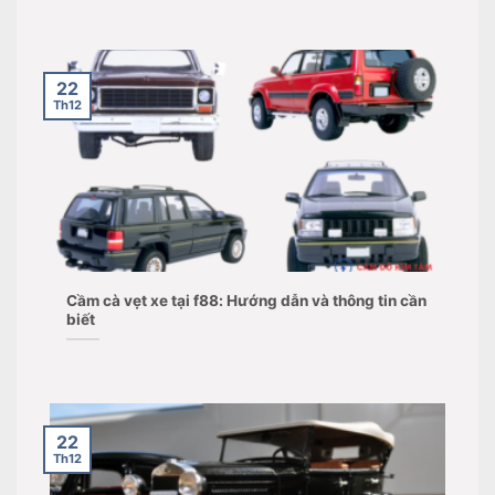
22
Th12
Cầm cà vẹt xe tại f88: Hướng dẫn và thông tin cần
biết
22
Th12