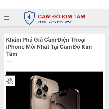
Chuyển
ADD ANYTHING HERE OR JUST REMOVE IT...
đến
nội
dung
Khám Phá Giá Cầm Điện Thoại
iPhone Mới Nhất Tại Cầm Đồ Kim
Tâm
26
Th10