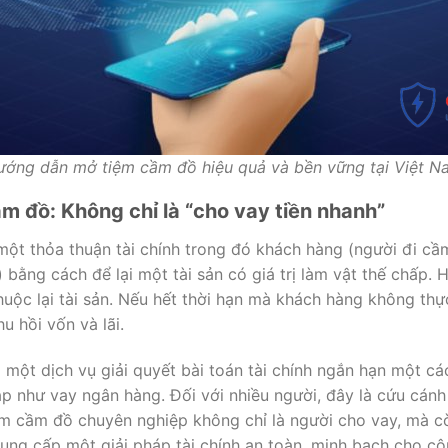
ướng dẫn mở tiệm cầm đồ hiệu quả và bền vững tại Việt N
m đồ: Không chỉ là “cho vay tiền nhanh”
một thỏa thuận tài chính trong đó khách hàng (người đi c
bằng cách để lại một tài sản có giá trị làm vật thế chấp. 
 chuộc lại tài sản. Nếu hết thời hạn mà khách hàng không th
u hồi vốn và lãi.
à một dịch vụ giải quyết bài toán tài chính ngắn hạn một c
p như vay ngân hàng. Đối với nhiều người, đây là cứu cán
m cầm đồ chuyên nghiệp không chỉ là người cho vay, mà còn
 cung cấp một giải pháp tài chính an toàn, minh bạch cho c