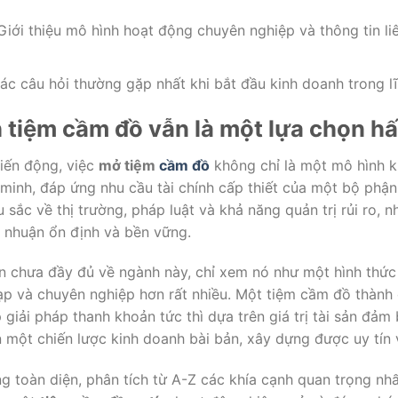
iới thiệu mô hình hoạt động chuyên nghiệp và thông tin liên
các câu hỏi thường gặp nhất khi bắt đầu kinh doanh trong l
h tiệm cầm đồ vẫn là một lựa chọn h
biến động, việc
mở tiệm
cầm đồ
không chỉ là một mô hình k
minh, đáp ứng nhu cầu tài chính cấp thiết của một bộ phận
u sắc về thị trường, pháp luật và khả năng quản trị rủi ro,
i nhuận ổn định và bền vững.
n chưa đầy đủ về ngành này, chỉ xem nó như một hình thức 
tạp và chuyên nghiệp hơn rất nhiều. Một tiệm cầm đồ thàn
 giải pháp thanh khoản tức thì dựa trên giá trị tài sản đảm
một chiến lược kinh doanh bài bản, xây dựng được uy tín v
g toàn diện, phân tích từ A-Z các khía cạnh quan trọng nhất