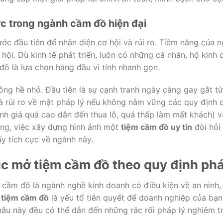
c trong ngành cầm đồ hiện đại
ớc đầu tiên để nhận diện cơ hội và rủi ro. Tiềm năng của 
 hội. Dù kinh tế phát triển, luôn có những cá nhân, hộ kinh 
đồ là lựa chọn hàng đầu vì tính nhanh gọn.
ông hề nhỏ. Đầu tiên là sự cạnh tranh ngày càng gay gắt từ
là rủi ro về mặt pháp lý nếu không nắm vững các quy định c
định giá quá cao dẫn đến thua lỗ, quá thấp làm mất khách) 
ùng, việc xây dựng hình ảnh một
tiệm cầm đồ uy tín
đòi hỏi 
y tích cực về ngành này.
tục mở tiệm cầm đồ theo quy định ph
cầm đồ là ngành nghề kinh doanh có điều kiện về an ninh, t
 tiệm cầm đồ
là yếu tố tiên quyết để doanh nghiệp của bạn 
hâu này đều có thể dẫn đến những rắc rối pháp lý nghiêm t