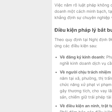
Việc nắm rõ luật pháp không c
doanh một cách minh bạch, tạ
khẳng định sự chuyên nghiệp v
Điều kiện pháp lý bắt 
Theo quy định tại Nghị định 
ứng các điều kiện sau:
Về đăng ký kinh doanh:
Phả
nghề kinh doanh dịch vụ c
Về người chịu trách nhiệm a
năm tại xã, phường, thị tr
chức năng xử phạt vi phạm 
gây thương tích, cho vay lã
sản, chiếm giữ trái phép tài
Về điều kiện an ninh, trật t
Phải đảm bảo các điều kiện