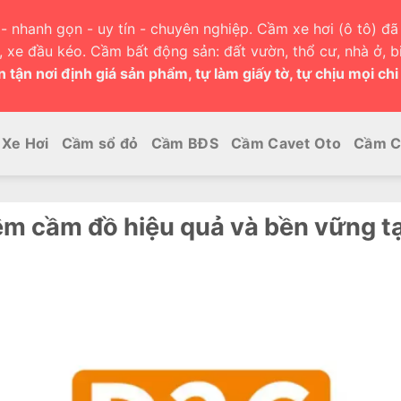
- nhanh gọn - uy tín - chuyên nghiệp. Cầm xe hơi (ô tô) đã 
h, xe đầu kéo. Cầm bất động sản: đất vườn, thổ cư, nhà ở, bi
 tận nơi định giá sản phẩm, tự làm giấy tờ, tự chịu mọi chi
Xe Hơi
Cầm sổ đỏ
Cầm BĐS
Cầm Cavet Oto
Cầm C
m cầm đồ hiệu quả và bền vững tạ