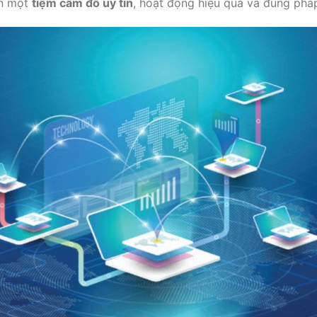
ển một
tiệm cầm đồ uy tín
, hoạt động hiệu quả và đúng pháp