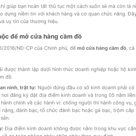
hỉ giúp bạn hoàn tất thủ tục một cách suôn sẻ mà còn là n
o dựng niềm tin với khách hàng và cơ quan chức năng. Đây 
à uy tín của thương hiệu.
buộc để mở cửa hàng cầm đồ
96/2016/NĐ-CP của Chính phủ, để
mở cửa hàng cầm đồ
, cá
i được thành lập dưới hình thức doanh nghiệp hoặc hộ kin
ầm đồ.
n ninh, trật tự:
Người đứng đầu cơ sở kinh doanh phải có h
ấn nơi đăng ký đặt địa điểm kinh doanh và trong 05 năm liề
hành chính về các hành vi: chống người thi hành công vụ, g
i nặng, đánh bạc, tổ chức đánh bạc hoặc gá bạc, trộm cắp t
 sản.
ự:
Địa điểm kinh doanh không được nằm trong khu vực cấm 
 về an toàn phòng cháy chữa cháy theo quy định.