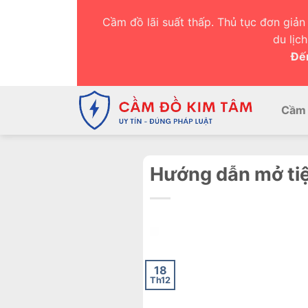
Chuyển
Cầm đồ lãi suất thấp. Thủ tục đơn giản 
đến
du lịc
nội
Đến
dung
Cầm 
Hướng dẫn mở tiệ
18
Th12