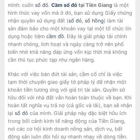
mình: cuốn
sổ đỏ
.
Cầm sổ đỏ
tại Tiền Giang
là một
hình thức vay vốn mà ở đó, bạn sử dụng Giấy chứng
nhận quyền sử dụng đất (
sổ đỏ
,
sổ hồng
) làm tài
sản đảm bảo cho một khoản vay tại một tổ chức tín
dụng hoặc tiệm
cầm đồ
. Đây là giải pháp tài chính
nhanh chóng, linh hoạt và ngày càng trở nên phổ
biến nhờ khả năng đáp ứng vốn kịp thời mà không
cần thủ tục phức tạp như ngân hàng.
Khác với việc bán đứt tài sản, cầm cố chỉ là việc
tạm thời chuyển giao giấy tờ pháp lý để nhận một
khoản tiền tương ứng với giá trị tài sản. Quyền sở
hữu đối với nhà đất vẫn hoàn toàn thuộc về bạn. Khi
hoàn tất nghĩa vụ trả nợ (cả gốc và lãi), bạn sẽ nhận
lại
sổ đỏ
của mình. Giải pháp này đặc biệt hữu ích
trong bối cảnh kinh tế năng động của Tiền Giang,
nơi các cơ hội kinh doanh nông sản, dịch vụ, bất
động sản luôn đòi hỏi sự nhanh nhạy về dòng tiền.