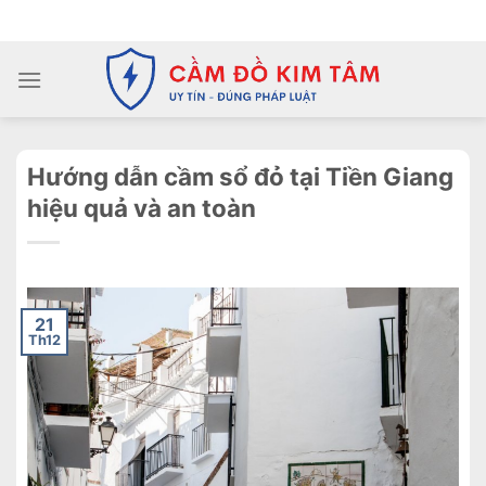
Chuyển
ADD ANYTHING HERE OR JUST REMOVE IT...
đến
nội
dung
Hướng dẫn cầm sổ đỏ tại Tiền Giang
hiệu quả và an toàn
21
Th12