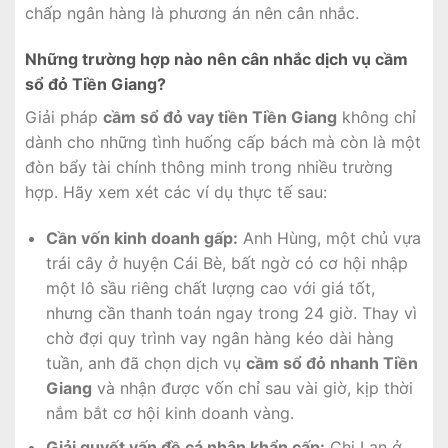
chấp ngân hàng là phương án nên cân nhắc.
Những trường hợp nào nên cân nhắc dịch vụ cầm
sổ đỏ Tiền Giang?
Giải pháp
cầm sổ đỏ vay tiền Tiền Giang
không chỉ
dành cho những tình huống cấp bách mà còn là một
đòn bẩy tài chính thông minh trong nhiều trường
hợp. Hãy xem xét các ví dụ thực tế sau:
Cần vốn kinh doanh gấp:
Anh Hùng, một chủ vựa
trái cây ở huyện Cái Bè, bất ngờ có cơ hội nhập
một lô sầu riêng chất lượng cao với giá tốt,
nhưng cần thanh toán ngay trong 24 giờ. Thay vì
chờ đợi quy trình vay ngân hàng kéo dài hàng
tuần, anh đã chọn dịch vụ
cầm sổ đỏ nhanh Tiền
Giang
và nhận được vốn chỉ sau vài giờ, kịp thời
nắm bắt cơ hội kinh doanh vàng.
Giải quyết vấn đề cá nhân khẩn cấp:
Chị Lan ở