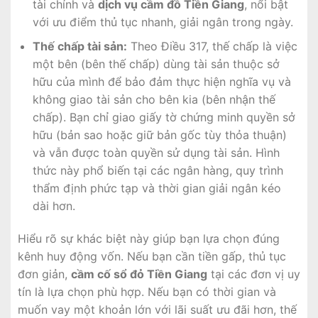
tài chính và
dịch vụ cầm đồ Tiền Giang
, nổi bật
với ưu điểm thủ tục nhanh, giải ngân trong ngày.
Thế chấp tài sản:
Theo Điều 317, thế chấp là việc
một bên (bên thế chấp) dùng tài sản thuộc sở
hữu của mình để bảo đảm thực hiện nghĩa vụ và
không giao tài sản cho bên kia (bên nhận thế
chấp). Bạn chỉ giao giấy tờ chứng minh quyền sở
hữu (bản sao hoặc giữ bản gốc tùy thỏa thuận)
và vẫn được toàn quyền sử dụng tài sản. Hình
thức này phổ biến tại các ngân hàng, quy trình
thẩm định phức tạp và thời gian giải ngân kéo
dài hơn.
Hiểu rõ sự khác biệt này giúp bạn lựa chọn đúng
kênh huy động vốn. Nếu bạn cần tiền gấp, thủ tục
đơn giản,
cầm cố sổ đỏ Tiền Giang
tại các đơn vị uy
tín là lựa chọn phù hợp. Nếu bạn có thời gian và
muốn vay một khoản lớn với lãi suất ưu đãi hơn, thế