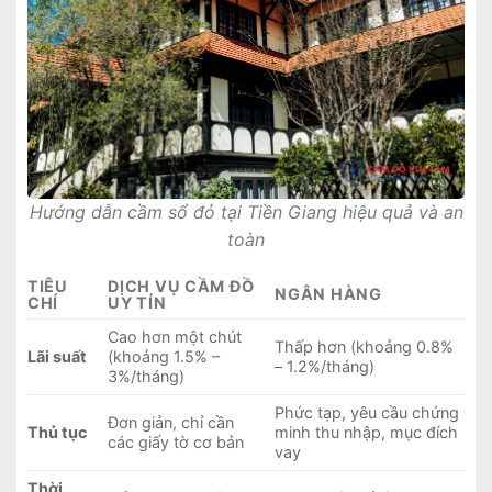
Hướng dẫn cầm sổ đỏ tại Tiền Giang hiệu quả và an
toàn
TIÊU
DỊCH VỤ CẦM ĐỒ
NGÂN HÀNG
CHÍ
UY TÍN
Cao hơn một chút
Thấp hơn (khoảng 0.8%
Lãi suất
(khoảng 1.5% –
– 1.2%/tháng)
3%/tháng)
Phức tạp, yêu cầu chứng
Đơn giản, chỉ cần
Thủ tục
minh thu nhập, mục đích
các giấy tờ cơ bản
vay
Thời