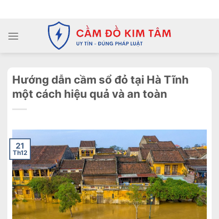
Chuyển
ADD ANYTHING HERE OR JUST REMOVE IT...
đến
nội
dung
Hướng dẫn cầm sổ đỏ tại Hà Tĩnh
một cách hiệu quả và an toàn
21
Th12