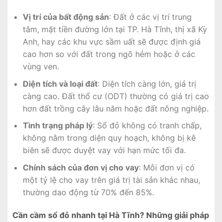
Vị trí của bất động sản
: Đất ở các vị trí trung
tâm, mặt tiền đường lớn tại TP. Hà Tĩnh, thị xã Kỳ
Anh, hay các khu vực sầm uất sẽ được định giá
cao hơn so với đất trong ngõ hẻm hoặc ở các
vùng ven.
Diện tích và loại đất
: Diện tích càng lớn, giá trị
càng cao. Đất thổ cư (ODT) thường có giá trị cao
hơn đất trồng cây lâu năm hoặc đất nông nghiệp.
Tình trạng pháp lý
: Sổ đỏ không có tranh chấp,
không nằm trong diện quy hoạch, không bị kê
biên sẽ được duyệt vay với hạn mức tối đa.
Chính sách của đơn vị cho vay
: Mỗi đơn vị có
một tỷ lệ cho vay trên giá trị tài sản khác nhau,
thường dao động từ 70% đến 85%.
Cần cầm sổ đỏ nhanh tại Hà Tĩnh? Những giải pháp