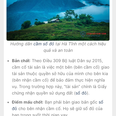
Hướng dẫn
cầm sổ đỏ
tại Hà Tĩnh một cách hiệu
quả và an toàn
Bản chất
: Theo Điều 309 Bộ luật Dân sự 2015,
cầm cố tài sản là việc một bên (bên cầm cố) giao
tài sản thuộc quyền sở hữu của mình cho bên kia
(bên nhận cầm cố) để bảo đảm thực hiện nghĩa
vụ. Trong trường hợp này, “tài sản” chính là Giấy
chứng nhận quyền sử dụng đất (
sổ đỏ
).
Điểm mấu chốt
: Bạn phải bàn giao bản gốc
sổ
đỏ
cho bên nhận cầm cố. Họ sẽ giữ sổ đỏ của
bạn trong suốt thời gian vay.