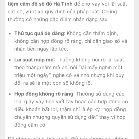
tiệm cầm đồ sổ đỏ Hà Tĩnh
để cho vay với lãi suất
cắt cổ, vượt xa quy định của pháp luật. Chúng
thường có những đặc điểm nhận dạng sau:
Thủ tục quá dễ dàng
: Không cần thẩm định,
không cần hợp đồng rõ ràng, chỉ cần giao sổ và
nhận tiền ngay lập tức.
Lãi suất mập mờ
: Thường không nói rõ lãi suất
theo tháng/năm mà chỉ nói “lãi mấy nghìn một
triệu một ngày”, nghe có vẻ nhỏ nhưng khi quy
đổi ra sẽ là một con số khổng lồ.
Hợp đồng không rõ ràng
: Thường sử dụng các
loại giấy vay tiền viết tay hoặc các hợp đồng có
điều khoản bất lợi, thậm chí là ép ký “hợp đồng
chuyển nhượng quyền sử dụng đất” thay vì hợp
đồng cầm cố.
Để phòng tránh, hãy tuyệt đối nói không với những