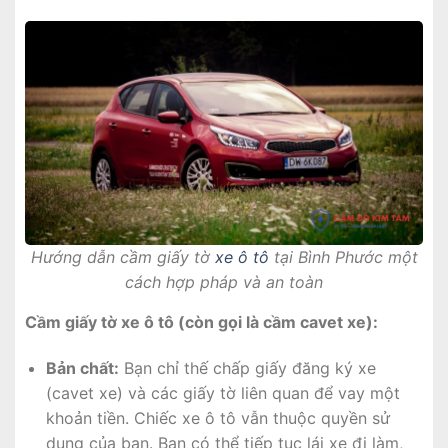
Hướng dẫn cầm giấy tờ
xe ô tô
tại Bình Phước một
cách hợp pháp và an toàn
Cầm giấy tờ xe ô tô (còn gọi là cầm cavet xe):
Bản chất:
Bạn chỉ thế chấp giấy đăng ký xe
(cavet xe) và các giấy tờ liên quan để vay một
khoản tiền. Chiếc xe ô tô vẫn thuộc quyền sử
dụng của bạn. Bạn có thể tiếp tục lái xe đi làm,