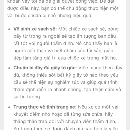
khoản vay tối đa để giải quyết công việc. Để đạt
được điều này, bạn có thể chủ động thực hiện một
vài bước chuẩn bị nhỏ nhưng hiệu quả.
Vệ sinh xe sạch sẽ:
Một chiếc xe sạch sẽ, bóng
bẩy từ trong ra ngoài sẽ tạo ấn tượng ban đầu
rất tốt với người thẩm định. Nó cho thấy bạn là
người cẩn thận và biết chăm sóc tài sản, gián
tiếp làm tăng giá trị của chiếc xe trong mắt họ.
Chuẩn bị đầy đủ giấy tờ gốc:
Việc mang theo đầy
đủ, không thiếu sót bất kỳ giấy tờ nào theo yêu
cầu sẽ thể hiện sự nghiêm túc và giúp quá trình
thẩm định diễn ra nhanh chóng, tạo thiện cảm và
sự tin tưởng.
Trung thực về tình trạng xe:
Nếu xe có một vài
khuyết điểm nhỏ hoặc đã từng sửa chữa, hãy
thẳng thắn trao đổi với chuyên viên thẩm định.
Sự trung thực sẽ được đánh giá cao hơn là việc