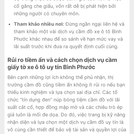
cố gắng che giấu, vốn rất dễ bị phát hiện bởi
những người có chuyên môn.
Tham khảo nhiều nơi:
Đừng ngần ngại liên hệ và
tham khảo một vài dịch vụ cầm đồ xe ô tô Bình
Phước khác nhau để so sánh về hạn mức vay và
lãi suất trước khi đưa ra quyết định cuối cùng.
Rủi ro tiềm ẩn và cách chọn dịch vụ cầm
giấy tờ xe ô tô uy tín Bình Phước
Bên cạnh những lợi ích không thể phủ nhận, thị
trường cầm đồ cũng tiềm ẩn không ít rủi ro nếu bạn
thiếu kinh nghiệm và lựa chọn sai địa chỉ. Các tổ
chức “tín dụng đen” núp bóng tiệm cầm đồ với lãi
suất cắt cổ, hợp đồng mập mờ và các chiêu trò ép
giá luôn là mối đe dọa. Do đó, việc trang bị kỹ năng
nhận diện và lựa chọn một dịch vụ cầm đồ uy tín là
vô cùng cần thiết để bảo vệ tài sản và quyền lợi của