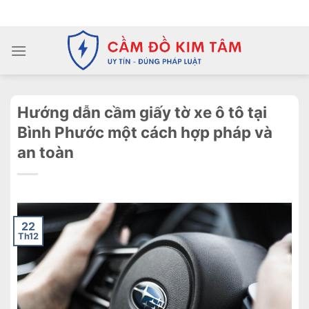
Chuyển
ADD ANYTHING HERE OR JUST REMOVE IT...
đến
nội
dung
Hướng dẫn cầm giấy tờ xe ô tô tại
Bình Phước một cách hợp pháp và
an toàn
22
Th12