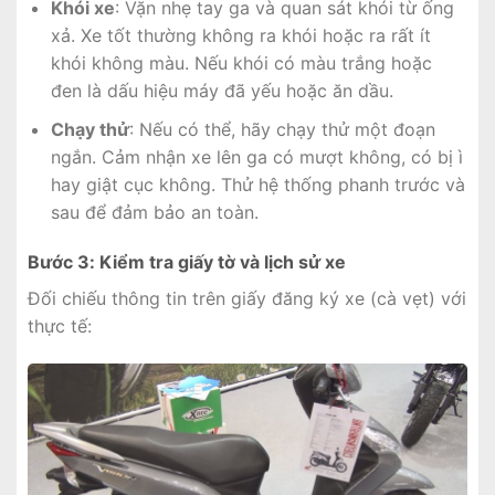
Khói xe
: Vặn nhẹ tay ga và quan sát khói từ ống
xả. Xe tốt thường không ra khói hoặc ra rất ít
khói không màu. Nếu khói có màu trắng hoặc
đen là dấu hiệu máy đã yếu hoặc ăn dầu.
Chạy thử
: Nếu có thể, hãy chạy thử một đoạn
ngắn. Cảm nhận xe lên ga có mượt không, có bị ì
hay giật cục không. Thử hệ thống phanh trước và
sau để đảm bảo an toàn.
Bước 3: Kiểm tra giấy tờ và lịch sử xe
Đối chiếu thông tin trên giấy đăng ký xe (cà vẹt) với
thực tế: