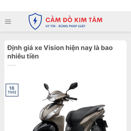
Chuyển
ADD ANYTHING HERE OR JUST REMOVE IT...
đến
nội
dung
Định giá xe Vision hiện nay là bao
nhiêu tiền
16
Th12