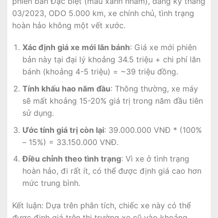
phiên bản Đặc biệt (màu xanh nhám), đăng ký tháng
03/2023, ODO 5.000 km, xe chính chủ, tình trạng
hoàn hảo không một vết xước.
Xác định giá xe mới lăn bánh
: Giá xe mới phiên
bản này tại đại lý khoảng 34.5 triệu + chi phí lăn
bánh (khoảng 4-5 triệu) = ~39 triệu đồng.
Tính khấu hao năm đầu
: Thông thường, xe máy
sẽ mất khoảng 15-20% giá trị trong năm đầu tiên
sử dụng.
Ước tính giá trị còn lại
: 39.000.000 VNĐ * (100%
– 15%) = 33.150.000 VNĐ.
Điều chỉnh theo tình trạng
: Vì xe ở tình trạng
hoàn hảo, đi rất ít, có thể được định giá cao hơn
mức trung bình.
Kết luận: Dựa trên phân tích, chiếc xe này có thể
được định giá trên thị trường xe cũ vào khoảng