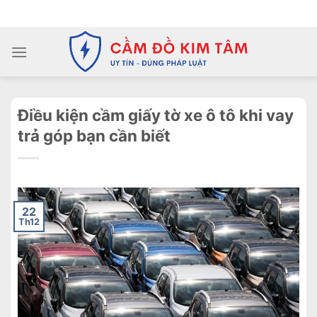
Chuyển
ADD ANYTHING HERE OR JUST REMOVE IT...
đến
nội
dung
Điều kiện cầm giấy tờ xe ô tô khi vay
trả góp bạn cần biết
22
Th12