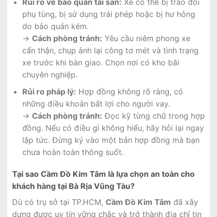
Rủi ro về bảo quản tài sản:
Xe có thể bị tráo đổi
phụ tùng, bị sử dụng trái phép hoặc bị hư hỏng
do bảo quản kém.
→
Cách phòng tránh:
Yêu cầu niêm phong xe
cẩn thận, chụp ảnh lại công tơ mét và tình trạng
xe trước khi bàn giao. Chọn nơi có kho bãi
chuyên nghiệp.
Rủi ro pháp lý:
Hợp đồng không rõ ràng, có
những điều khoản bất lợi cho người vay.
→
Cách phòng tránh:
Đọc kỹ từng chữ trong hợp
đồng. Nếu có điều gì không hiểu, hãy hỏi lại ngay
lập tức. Đừng ký vào một bản hợp đồng mà bạn
chưa hoàn toàn thông suốt.
Tại sao Cầm Đồ Kim Tâm là lựa chọn an toàn cho
khách hàng tại Bà Rịa Vũng Tàu?
Dù có trụ sở tại TP.HCM,
Cầm Đồ Kim Tâm
đã xây
dựng được uy tín vững chắc và trở thành địa chỉ tin