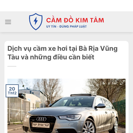
Chuyển
ADD ANYTHING HERE OR JUST REMOVE IT...
đến
nội
dung
Dịch vụ cầm xe hơi tại Bà Rịa Vũng
Tàu và những điều cần biết
20
Th12