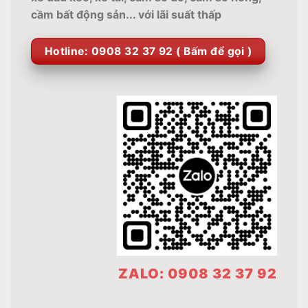
cầm bất động sản... với lãi suất thấp
Hotline: 0908 32 37 92 ( Bấm để gọi )
ZALO: 0908 32 37 92