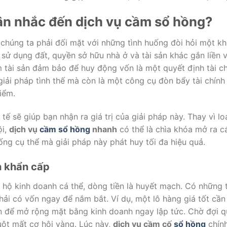
ân nhắc đến dịch vụ cầm sổ hồng?
 chúng ta phải đối mặt với những tình huống đòi hỏi một kh
ử dụng đất, quyền sở hữu nhà ở và tài sản khác gắn liền vớ
àm tài sản đảm bảo để huy động vốn là một quyết định tài c
giải pháp tình thế mà còn là một công cụ đòn bẩy tài chính
iểm.
 tế sẽ giúp bạn nhận ra giá trị của giải pháp này. Thay vì l
ội,
dịch vụ
cầm sổ hồng
nhanh
có thể là chìa khóa mở ra c
ng cụ thể mà giải pháp này phát huy tối đa hiệu quả.
h khẩn cấp
 hộ kinh doanh cá thể, dòng tiền là huyết mạch. Có những 
phải có vốn ngay để nắm bắt. Ví dụ, một lô hàng giá tốt cầ
n để mở rộng mặt bằng kinh doanh ngay lập tức. Chờ đợi q
uột mất cơ hội vàng. Lúc này,
dịch vụ cầm cố
sổ hồng
chính