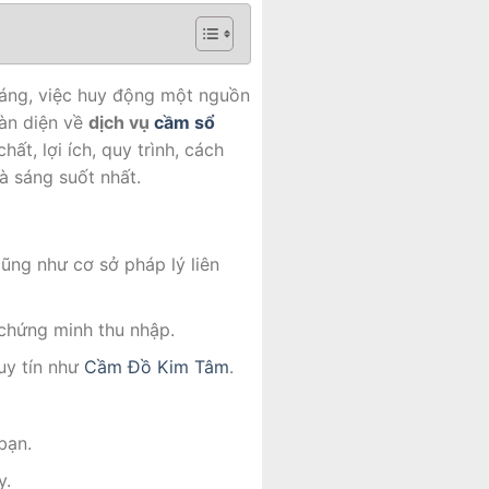
oáng, việc huy động một nguồn
oàn diện về
dịch vụ
cầm sổ
hất, lợi ích, quy trình, cách
à sáng suốt nhất.
ũng như cơ sở pháp lý liên
 chứng minh thu nhập.
uy tín như
Cầm Đồ Kim Tâm
.
bạn.
y.