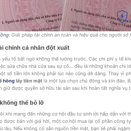
hồng
: Giải pháp tài chính an toàn và hiệu quả cho người sở
ài chính cá nhân đột xuất
yếu tố bất ngờ không thể lường trước. Các chi phí y tế kh
việc sửa chữa nhà cửa sau sự cố… đều là những khoản chi l
ột số tiền lớn không phải lúc nào cũng dễ dàng. Thay vì p
ổ hồng
lấy tiền mặt
là một lựa chọn chủ động và kín đáo. B
giữ được quyền sở hữu tài sản sau khi hoàn tất nghĩa vụ tà
không thể bỏ lỡ
ôi khi mang đến những cơ hội đầu tư sinh lời hấp dẫn với th
 được bán với giá hời, một cơ hội mua lại cổ phần công t
ừ lâu. Nếu không có sẵn nguồn tiền mặt, bạn sẽ phải ngậm n