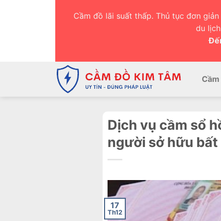
Chuyển
Cầm đồ lãi suất thấp. Thủ tục đơn giản 
đến
du lịc
nội
Đến
dung
Cầm 
Dịch vụ cầm sổ hồ
người sở hữu bất
17
Th12