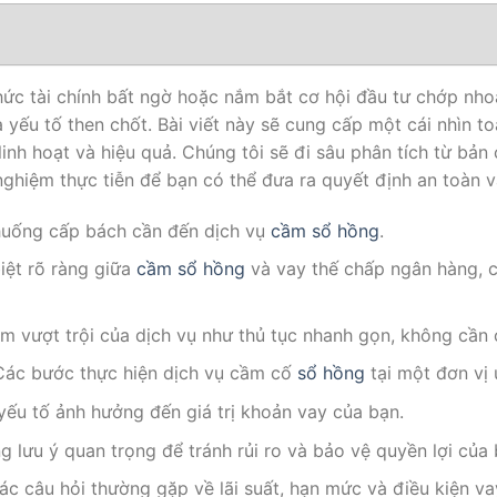
thức tài chính bất ngờ hoặc nắm bắt cơ hội đầu tư chớp nh
à yếu tố then chốt. Bài viết này sẽ cung cấp một cái nhìn t
linh hoạt và hiệu quả. Chúng tôi sẽ đi sâu phân tích từ bản c
nghiệm thực tiễn để bạn có thể đưa ra quyết định an toàn v
 huống cấp bách cần đến dịch vụ
cầm sổ hồng
.
biệt rõ ràng giữa
cầm sổ hồng
và vay thế chấp ngân hàng, c
m vượt trội của dịch vụ như thủ tục nhanh gọn, không cần
Các bước thực hiện dịch vụ cầm cố
sổ hồng
tại một đơn vị 
yếu tố ảnh hưởng đến giá trị khoản vay của bạn.
g lưu ý quan trọng để tránh rủi ro và bảo vệ quyền lợi của 
 các câu hỏi thường gặp về lãi suất, hạn mức và điều kiện va