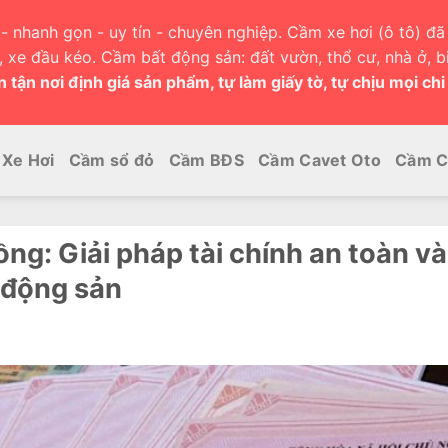
- nhanh gọn - uy tín - chuyên nghiệp. Cầm xe hơi (ô tô) đã 
h, xe đầu kéo. Cầm bất động sản: đất vườn, thổ cư, nhà ở, bi
 tận nơi định giá sản phẩm, tự làm giấy tờ, tự chịu mọi chi
Xe Hơi
Cầm sổ đỏ
Cầm BĐS
Cầm Cavet Oto
Cầm C
ng: Giải pháp tài chính an toàn v
 động sản