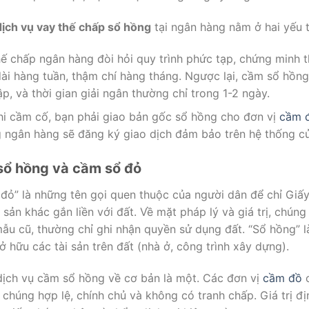
dịch vụ vay thế chấp sổ hồng
tại ngân hàng nằm ở hai yếu t
hế chấp ngân hàng đòi hỏi quy trình phức tạp, chứng minh th
dài hàng tuần, thậm chí hàng tháng. Ngược lại, cầm sổ hồng
, và thời gian giải ngân thường chỉ trong 1-2 ngày.
Khi cầm cố, bạn phải giao bản gốc sổ hồng cho đơn vị
cầm 
g ngân hàng sẽ đăng ký giao dịch đảm bảo trên hệ thống c
sổ hồng và cầm sổ đỏ
ổ đỏ” là những tên gọi quen thuộc của người dân để chỉ Gi
 sản khác gắn liền với đất. Về mặt pháp lý và giá trị, chún
mẫu cũ, thường chỉ ghi nhận quyền sử dụng đất. “Sổ hồng” 
 hữu các tài sản trên đất (nhà ở, công trình xây dựng).
ịch vụ cầm sổ hồng về cơ bản là một. Các đơn vị
cầm đồ
c
là chúng hợp lệ, chính chủ và không có tranh chấp. Giá trị đ