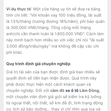
Ví dụ thực tế
: Một cửa hàng uy tín sẽ đưa ra bảng
tính chi tiết: “Với khoản vay 100 triệu đồng, lãi suất
là 1.5%/tháng (tương đương 18%/năm), phí bảo quản
là 300.000 VNĐ/tháng. Tổng cộng mỗi tháng
anh/chị cần thanh toán là 1.800.000 VNĐ”. Cách làm
này minh bạch hơn nhiều so với việc chỉ nói “lãi suất
3.000 đồng/triệu/ngày” mà không đề cập các chi
phí khác.
Quy trình định giá chuyên nghiệp
Giá trị tài sản của bạn được định giá bao nhiêu sẽ
quyết định số tiền bạn nhận được. Quá trình này
phải được thực hiện một cách khách quan và
chuyên nghiệp. Đối với
cầm đồ
xe ô tô
Lâm Đồng
,
một chuyên viên định giá giỏi sẽ kiểm tra kỹ lưỡng
từ ngoại thất, nội thất, số km đã đi, tình trạng động
cơ, lịch sử bảo dưỡng… thay vì chỉ nhìn qua loa và