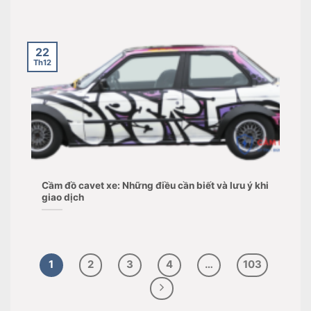
22
Th12
Cầm đồ cavet xe: Những điều cần biết và lưu ý khi
giao dịch
1
2
3
4
…
103