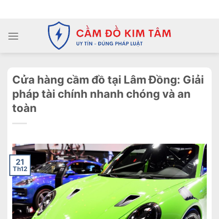
Chuyển
ADD ANYTHING HERE OR JUST REMOVE IT...
đến
nội
dung
Cửa hàng cầm đồ tại Lâm Đồng: Giải
pháp tài chính nhanh chóng và an
toàn
21
Th12