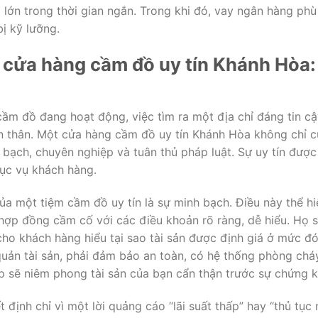
lớn trong thời gian ngắn. Trong khi đó, vay ngân hàng phù
ị kỹ lưỡng.
n cửa hàng cầm đồ uy tín Khánh Hòa:
ầm đồ đang hoạt động, việc tìm ra một địa chỉ đáng tin cậ
bản thân. Một cửa hàng cầm đồ uy tín Khánh Hòa không chỉ 
ạch, chuyên nghiệp và tuân thủ pháp luật. Sự uy tín được 
hục vụ khách hàng.
 của một tiệm cầm đồ uy tín là sự minh bạch. Điều này thể hi
 hợp đồng cầm cố với các điều khoản rõ ràng, dễ hiểu. Họ s
 cho khách hàng hiểu tại sao tài sản được định giá ở mức đ
 quản tài sản, phải đảm bảo an toàn, có hệ thống phòng ch
p sẽ niêm phong tài sản của bạn cẩn thận trước sự chứng k
 định chỉ vì một lời quảng cáo “lãi suất thấp” hay “thủ tục