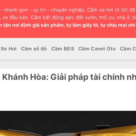
- nhanh gọn - uy tín - chuyên nghiệp. Cầm xe hơi (ô tô) đã 
h, xe đầu kéo. Cầm bất động sản: đất vườn, thổ cư, nhà ở, bi
 tận nơi định giá sản phẩm, tự làm giấy tờ, tự chịu mọi chi
Xe Hơi
Cầm sổ đỏ
Cầm BĐS
Cầm Cavet Oto
Cầm C
Khánh Hòa: Giải pháp tài chính n