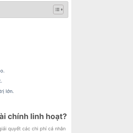
o.
.
ị lớn.
i chính linh hoạt?
iải quyết các chi phí cá nhân