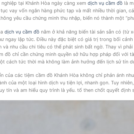
h nghiệp tại Khánh Hòa ngày càng xem
dịch vụ cầm đồ
là m
 tục vay vốn ngân hàng phức tạp và mất nhiều thời gian, 
hông yêu cầu chứng minh thu nhập, biến nó thành một “pha
ủa
dịch vụ cầm đồ
nằm ở khả năng biến tài sản sẵn có (từ x
hư ngay lập tức. Điều này đặc biệt có giá trị trong bối cản
 và nhu cầu chi tiêu có thể phát sinh bất ngờ. Thay vì phải
ầm đồ chỉ cần chứng minh quyền sở hữu hợp pháp đối với tài
 một cách tức thời mà không làm ảnh hưởng đến lịch sử tín 
riển của các tiệm cầm đồ Khánh Hòa không chỉ phản ánh nhu
h của một loại hình dịch vụ tiện lợi, nhanh gọn. Tuy nhiên
 uy tín và am hiểu quy trình là yếu. tố then chốt quyết định