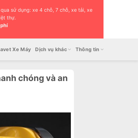
qua sử dụng: xe 4 chỗ, 7 chỗ, xe tải, xe
ệt thự.
 phí
avet Xe Máy
Dịch vụ khác
Thông tin
hanh chóng và an