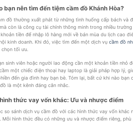
ào bạn nên tìm đến tiệm cầm đồ Khánh Hòa?
ầm đồ thường xuất phát từ những tình huống cấp bách và đa
à còn là công cụ tài chính thông minh trong nhiều trường
khoản tiền để nhập lô hàng mới về bán mùa du lịch cao đi
hội kinh doanh. Khi đó, việc tìm đến một dịch vụ
cầm đồ nh
 chọn tối ưu.
n sinh viên hoặc người lao động cần một khoản tiền nhỏ để 
 cầm một chiếc điện thoại hay laptop là giải pháp hợp lý, g
iền đến gia đình hay bạn bè. Tóm lại, bất cứ khi nào bạn c
 đồ là một kênh đáng cân nhắc.
hình thức vay vốn khác: Ưu và nhược điểm
ệc so sánh dịch vụ cầm đồ với các hình thức vay vốn khác 
ết. Mỗi hình thức đều có những ưu và nhược điểm riêng, phù