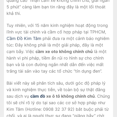
quảng cáo “nhận cầm xe không chính chủ, giải ngân
5 phút” càng làm bạn tin rằng đây là một lối thoát
khả thi.
Tuy nhiên, với 15 năm kinh nghiệm hoạt động trong
lĩnh vực tài chính và cầm cố hợp pháp tại TPHCM,
Cầm Đồ Kim Tâm
phải đưa ra một cảnh báo nghiêm
túc: Đây không phải là một giải pháp, đây là một
cạm bẫy. Việc
cầm xe oto không chính chủ
là một
hành vi phi pháp, tiềm ẩn rủi ro hình sự cho chính
bạn và là con đường ngắn nhất dẫn đến việc mất
trắng tài sản vào tay các tổ chức “tín dụng đen”.
Bài viết này sẽ phân tích sâu, dưới góc độ pháp lý
và kinh nghiệm thực tiễn, về toàn bộ sự thật đằng
sau dịch vụ
cầm đồ
xe ô tô không chính chủ
. Chúng
tôi sẽ chỉ rõ lý do tại sao các cơ sở hợp pháp như
Kim Tâm (Hotline: 0908 32 37 92) bắt buộc phải từ
chối, và ai là người thực sự đang “giăng bẫy” chờ