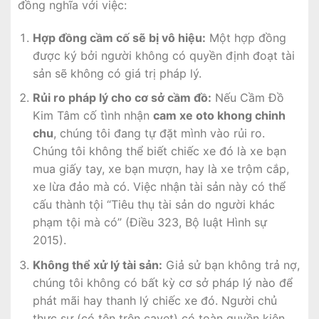
đồng nghĩa với việc:
Hợp đồng cầm cố sẽ bị vô hiệu:
Một hợp đồng
được ký bởi người không có quyền định đoạt tài
sản sẽ không có giá trị pháp lý.
Rủi ro pháp lý cho cơ sở cầm đồ:
Nếu Cầm Đồ
Kim Tâm cố tình nhận
cam xe oto khong chinh
chu
, chúng tôi đang tự đặt mình vào rủi ro.
Chúng tôi không thể biết chiếc xe đó là xe bạn
mua giấy tay, xe bạn mượn, hay là xe trộm cắp,
xe lừa đảo mà có. Việc nhận tài sản này có thể
cấu thành tội “Tiêu thụ tài sản do người khác
phạm tội mà có” (Điều 323, Bộ luật Hình sự
2015).
Không thể xử lý tài sản:
Giả sử bạn không trả nợ,
chúng tôi không có bất kỳ cơ sở pháp lý nào để
phát mãi hay thanh lý chiếc xe đó. Người chủ
thực sự (có tên trên cavet) có toàn quyền kiện