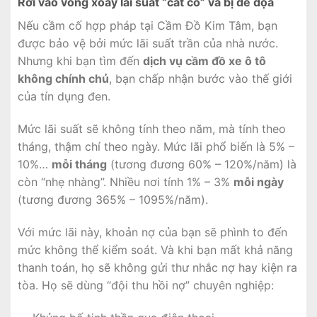
Rơi vào vòng xoáy lãi suất “cắt cổ” và bị đe dọa
Nếu cầm cố hợp pháp tại Cầm Đồ Kim Tâm, bạn
được bảo vệ bởi mức lãi suất trần của nhà nước.
Nhưng khi bạn tìm đến
dịch vụ cầm đồ xe ô tô
không chính chủ
, bạn chấp nhận bước vào thế giới
của tín dụng đen.
Mức lãi suất sẽ không tính theo năm, mà tính theo
tháng, thậm chí theo ngày. Mức lãi phổ biến là 5% –
10%…
mỗi tháng
(tương đương 60% – 120%/năm) là
còn “nhẹ nhàng”. Nhiều nơi tính 1% – 3%
mỗi ngày
(tương đương 365% – 1095%/năm).
Với mức lãi này, khoản nợ của bạn sẽ phình to đến
mức không thể kiểm soát. Và khi bạn mất khả năng
thanh toán, họ sẽ không gửi thư nhắc nợ hay kiện ra
tòa. Họ sẽ dùng “đội thu hồi nợ” chuyên nghiệp: