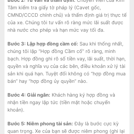
Bước 2: Tư vấn và thẩm định:
Chuyên viên của Kim
Tâm kiểm tra giấy tờ pháp lý (Cavet gốc,
CMND/CCCD chính chủ) và thẩm định giá trị thực tế
của xe. Chúng tôi tư vấn rõ ràng mức lãi suất được
nhà nước cho phép và hạn mức vay tối đa.
Bước 3: Lập hợp đồng cầm cố:
Sau khi thống nhất,
chúng tôi lập “Hợp đồng Cầm cố” rõ ràng, minh
bạch. Hợp đồng ghi rõ số tiền vay, lãi suất, thời hạn,
quyền và nghĩa vụ của các bên, điều khoản xử lý tài
sản khi quá hạn. Tuyệt đối không có “hợp đồng mua
bán” hay “hợp đồng ủy quyền” nào.
Bước 4: Giải ngân:
Khách hàng ký hợp đồng và
nhận tiền ngay lập tức (tiền mặt hoặc chuyển
khoản).
Bước 5: Niêm phong tài sản:
Đây là bước cực kỳ
quan trọng. Xe của bạn sẽ được niêm phong (ghi lại