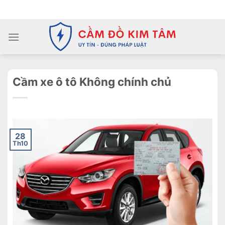
Chuyển
ADD ANYTHING HERE OR JUST REMOVE IT...
đến
nội
dung
Cầm xe ô tô Không chính chủ
28
Th10