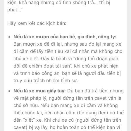
kiện, khả năng nhưng cố tình không trả… thì bị
phạt…”
Hãy xem xét các kịch bản:
Nếu là xe mượn của bạn bè, gia đình, công ty:
Bạn mượn xe để đi lại, nhưng sau đó lại mang xe
đi cầm để lấy tiền tiêu xài cá nhân mà không cho
chủ xe biết. Đây là hành vi “dùng thủ đoạn gian
dối để chiếm đoạt tài sản”. Khi chủ xe phát hiện
và trình báo công an, bạn sẽ là người đầu tiên bị
truy cứu trách nhiệm hình sự.
Nếu là xe mua giấy tay:
Dù bạn đã trả tiền, nhưng
về mặt pháp lý, người đứng tên trên cavet vẫn là
chủ sở hữu. Nếu bạn mang xe đi cầm và không
thể chuộc lại, bên nhận cầm (tín dụng đen) có thể
đến “xiết” xe. Khi chủ xe cũ (người đứng tên trên
cavet) bị vạ lây, họ hoàn toàn có thể kiện bạn vì