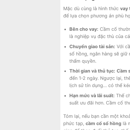
Mặc dù cùng là hình thức
vay 
để lựa chọn phương án phù hợ
Bên cho vay:
Cầm cố thường
là nghiệp vụ đặc thù của 
Chuyển giao tài sản:
Với cầ
sổ hồng, ngân hàng sẽ giữ 
thẩm quyền.
Thời gian và thủ tục:
Cầm s
đến 1-2 ngày. Ngược lại, th
lịch sử tín dụng… có thể ké
Hạn mức và lãi suất:
Thế ch
suất ưu đãi hơn. Cầm cố thư
Tóm lại, nếu bạn cần một khoả
phức tạp,
cầm cố sổ hồng
là 