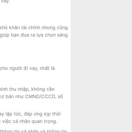
 vay.
 khó khăn tài chính nhưng cũng
ẽ giúp bạn đưa ra lựa chọn sáng
 cho người đi vay, nhất là
inh thu nhập, không cần
 tờ cơ bản như CMND/CCCD, sổ
y lập tức, đáp ứng kịp thời
g việc cá nhân quan trọng.
hông tin cá nhân và thông tin