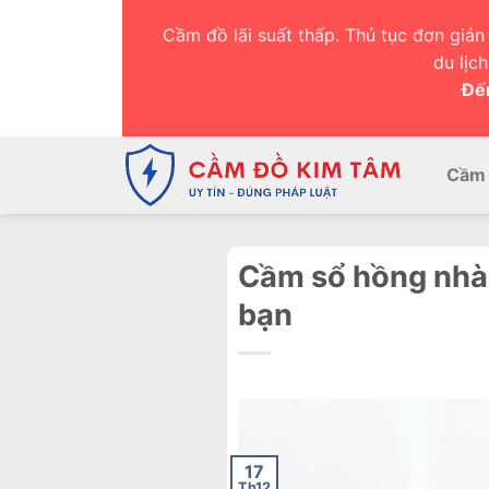
Chuyển
Cầm đồ lãi suất thấp. Thủ tục đơn giản 
đến
du lịc
nội
Đến
dung
Cầm 
Cầm sổ hồng nhà 
bạn
17
Th12