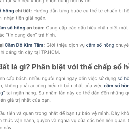
ất tài sản nếu không chọn đúng nơi uy tín.
ổ hồng
chi tiết:
Hướng dẫn từng bước cụ thể từ chuẩn bị hồ s
 nhận tiền giải ngân.
ầm sổ hồng
an toàn:
Cung cấp các dấu hiệu nhận biết một
c “tín dụng đen” trá hình.
tại
Cầm Đồ Kim Tâm
:
Giới thiệu dịch vụ
cầm sổ hồng
chuyên
hỉ đáng tin cậy tại TP.HCM.
t là gì? Phân biệt với thế chấp sổ 
hính cấp bách, nhiều người nghĩ ngay đến việc sử dụng
sổ h
, không phải ai cũng hiểu rõ bản chất của việc
cầm sổ hồ
ng
” tại ngân hàng. Sự nhầm lẫn này có thể dẫn đến những q
sản giá trị nhất của bạn.
ầu tiên và quan trọng nhất để bạn tự bảo vệ mình. Đây khô
h thức vận hành, quyền và nghĩa vụ của các bên liên quan.
c này.