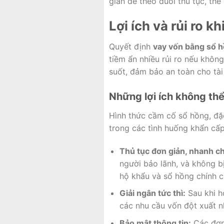
gian để theo đuổi thủ tục, thế
Lợi ích và rủi ro 
Quyết định
vay vốn bằng sổ 
tiềm ẩn nhiều rủi ro nếu không
suốt, đảm bảo an toàn cho tài
Những lợi ích không th
Hình thức cầm cố sổ hồng, đặc b
trong các tình huống khẩn cấp
Thủ tục đơn giản, nhanh c
người bảo lãnh, và không b
hộ khẩu và sổ hồng chính c
Giải ngân tức thì:
Sau khi h
các nhu cầu vốn đột xuất nh
Bảo mật thông tin:
Các đơn 