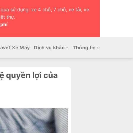
qua sử dụng: xe 4 chỗ, 7 chỗ, xe tải, xe
ệt thự.
 phí
avet Xe Máy
Dịch vụ khác
Thông tin
ệ quyền lợi của