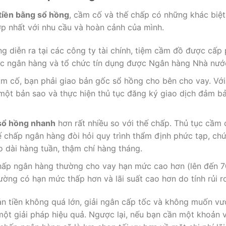
tiền bằng sổ hồng
, cầm cố và thế chấp có những khác biệ
p nhất với nhu cầu và hoàn cảnh của mình.
 diễn ra tại các công ty tài chính, tiệm cầm đồ được cấp 
các ngân hàng và tổ chức tín dụng được Ngân hàng Nhà nướ
m cố, bạn phải giao bản gốc sổ hồng cho bên cho vay. Với
một bản sao và thực hiện thủ tục đăng ký giao dịch đảm b
ổ hồng nhanh
hơn rất nhiều so với thế chấp. Thủ tục cầm 
ế chấp ngân hàng đòi hỏi quy trình thẩm định phức tạp, ch
o dài hàng tuần, thậm chí hàng tháng.
ấp ngân hàng thường cho vay hạn mức cao hơn (lên đến 70-8
ờng có hạn mức thấp hơn và lãi suất cao hơn do tính rủi ro
n tiền không quá lớn, giải ngân cấp tốc và không muốn vư
một giải pháp hiệu quả. Ngược lại, nếu bạn cần một khoản v