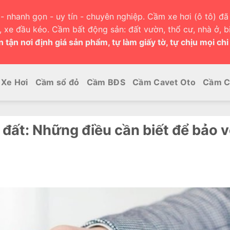
- nhanh gọn - uy tín - chuyên nghiệp. Cầm xe hơi (ô tô) đã 
h, xe đầu kéo. Cầm bất động sản: đất vườn, thổ cư, nhà ở, bi
 tận nơi định giá sản phẩm, tự làm giấy tờ, tự chịu mọi chi
Xe Hơi
Cầm sổ đỏ
Cầm BĐS
Cầm Cavet Oto
Cầm C
đất: Những điều cần biết để bảo v