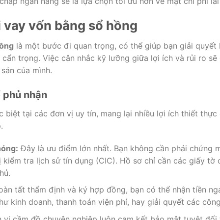
 chấp ngân hàng sẽ là lựa chọn tối ưu hơn về mặt chi phí lãi
khi vay vốn bằng sổ hồng
hồng
là một bước đi quan trọng, có thể giúp bạn giải quyết
 cẩn trọng. Việc cân nhắc kỹ lưỡng giữa lợi ích và rủi ro s
 sản của mình.
ể phủ nhận
iệt tại các đơn vị uy tín, mang lại nhiều lợi ích thiết thực
.
hóng:
Đây là ưu điểm lớn nhất. Bạn không cần phải chứng m
ị kiểm tra lịch sử tín dụng (CIC). Hồ sơ chỉ cần các giấy
hủ.
oàn tất thẩm định và ký hợp đồng, bạn có thể nhận tiền nga
ư kinh doanh, thanh toán viện phí, hay giải quyết các côn
vị cầm đồ chuyên nghiệp luôn cam kết bảo mật tuyệt đối t