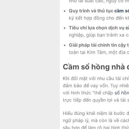
như lãi suất cao, nguy cơ m
Quy trình và thủ tục
cầm s
ký kết hợp đồng cho đến khi
Tiêu chí lựa chọn dịch vụ
c
nghiệp, giúp bạn tránh xa cá
Giải pháp tài chính tin cậy 
toàn tại Kim Tâm, một địa c
Cầm sổ hồng nhà đấ
Khi đối mặt với nhu cầu tài c
đảm bảo để vay vốn. Tuy nhiên
với hình thức “thế chấp
sổ hồ
trực tiếp đến quyền lợi và tài 
Hiểu đúng khái niệm là bước đ
ngữ pháp lý, mà còn là về các
sâu hơn để làm rõ hai hình thứ