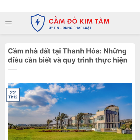
Chuyển
ADD ANYTHING HERE OR JUST REMOVE IT...
đến
nội
dung
Cầm nhà đất tại Thanh Hóa: Những
điều cần biết và quy trình thực hiện
22
Th12