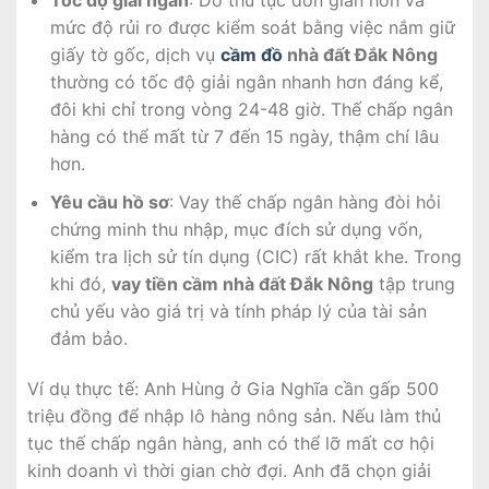
Tốc độ giải ngân
: Do thủ tục đơn giản hơn và
mức độ rủi ro được kiểm soát bằng việc nắm giữ
giấy tờ gốc, dịch vụ
cầm đồ
nhà đất Đắk Nông
thường có tốc độ giải ngân nhanh hơn đáng kể,
đôi khi chỉ trong vòng 24-48 giờ. Thế chấp ngân
hàng có thể mất từ 7 đến 15 ngày, thậm chí lâu
hơn.
Yêu cầu hồ sơ
: Vay thế chấp ngân hàng đòi hỏi
chứng minh thu nhập, mục đích sử dụng vốn,
kiểm tra lịch sử tín dụng (CIC) rất khắt khe. Trong
khi đó,
vay tiền cầm nhà đất Đắk Nông
tập trung
chủ yếu vào giá trị và tính pháp lý của tài sản
đảm bảo.
Ví dụ thực tế: Anh Hùng ở Gia Nghĩa cần gấp 500
triệu đồng để nhập lô hàng nông sản. Nếu làm thủ
tục thế chấp ngân hàng, anh có thể lỡ mất cơ hội
kinh doanh vì thời gian chờ đợi. Anh đã chọn giải