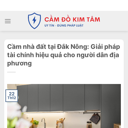
Chuyển
ADD ANYTHING HERE OR JUST REMOVE IT...
đến
nội
dung
Cầm nhà đất tại Đắk Nông: Giải pháp
tài chính hiệu quả cho người dân địa
phương
22
Th12