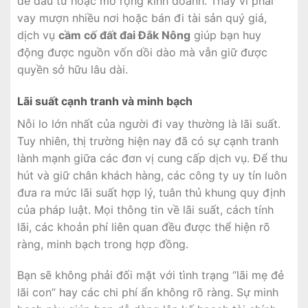
để đầu tư hoặc mở rộng kinh doanh. Thay vì phải
vay mượn nhiều nơi hoặc bán đi tài sản quý giá,
dịch vụ
cầm cố đất đai Đắk Nông
giúp bạn huy
động được nguồn vốn dồi dào mà vẫn giữ được
quyền sở hữu lâu dài.
Lãi suất cạnh tranh và minh bạch
Nỗi lo lớn nhất của người đi vay thường là lãi suất.
Tuy nhiên, thị trường hiện nay đã có sự cạnh tranh
lành mạnh giữa các đơn vị cung cấp dịch vụ. Để thu
hút và giữ chân khách hàng, các công ty uy tín luôn
đưa ra mức lãi suất hợp lý, tuân thủ khung quy định
của pháp luật. Mọi thông tin về lãi suất, cách tính
lãi, các khoản phí liên quan đều được thể hiện rõ
ràng, minh bạch trong hợp đồng.
Bạn sẽ không phải đối mặt với tình trạng “lãi mẹ đẻ
lãi con” hay các chi phí ẩn không rõ ràng. Sự minh