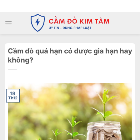
Chuyển
ADD ANYTHING HERE OR JUST REMOVE IT...
đến
nội
dung
Cầm đồ quá hạn có được gia hạn hay
không?
19
Th12