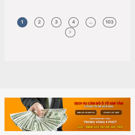
1
2
3
4
…
103