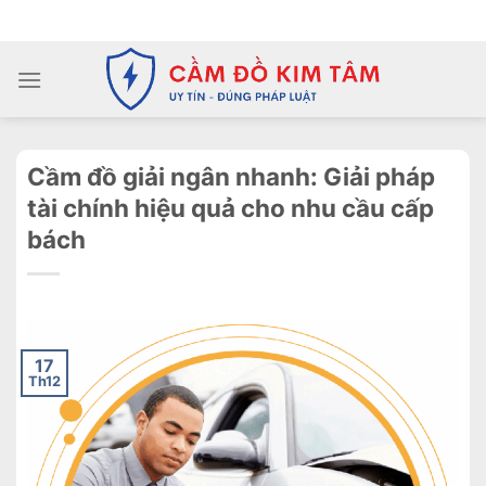
Chuyển
ADD ANYTHING HERE OR JUST REMOVE IT...
đến
nội
dung
Cầm đồ giải ngân nhanh: Giải pháp
tài chính hiệu quả cho nhu cầu cấp
bách
17
Th12