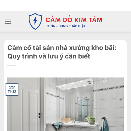
Chuyển
ADD ANYTHING HERE OR JUST REMOVE IT...
đến
nội
dung
Cầm cố tài sản nhà xưởng kho bãi:
Quy trình và lưu ý cần biết
22
Th12