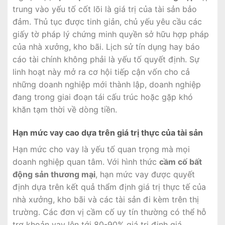
trung vào yếu tố cốt lõi là giá trị của tài sản bảo
đảm. Thủ tục được tinh giản, chủ yếu yêu cầu các
giấy tờ pháp lý chứng minh quyền sở hữu hợp pháp
của nhà xưởng, kho bãi. Lịch sử tín dụng hay báo
cáo tài chính không phải là yếu tố quyết định. Sự
linh hoạt này mở ra cơ hội tiếp cận vốn cho cả
những doanh nghiệp mới thành lập, doanh nghiệp
đang trong giai đoạn tái cấu trúc hoặc gặp khó
khăn tạm thời về dòng tiền.
Hạn mức vay cao dựa trên giá trị thực của tài sản
Hạn mức cho vay là yếu tố quan trọng mà mọi
doanh nghiệp quan tâm. Với hình thức
cầm cố bất
động sản thương mại
, hạn mức vay được quyết
định dựa trên kết quả thẩm định giá trị thực tế của
nhà xưởng, kho bãi và các tài sản đi kèm trên thị
trường. Các đơn vị cầm cố uy tín thường có thể hỗ
trợ khoản vay lên tới 80-90% giá trị định giá.