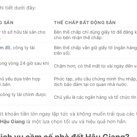
 tiết dưới đây:
G SẢN
THẾ CHẤP BẤT ĐỘNG SẢN
 tờ sở hữu tài sản cho
Bên thế chấp chỉ dùng giấy tờ để đăng 
.
cho bên nhận thế chấp.
ầm đồ
, công ty tài
Bên thế chấp vẫn giữ giấy tờ (ngân hàn
trên sổ).
ong vòng 24 giờ sau khi
Chậm hơn, có thể mất từ vài ngày đến và
hủ yếu dựa trên hợp
Phức tạp, yêu cầu chứng minh thu nhập,
i bên.
dịch bảo đảm tại cơ quan nhà nước.
 công ty tài chính được
Chủ yếu là các ngân hàng và tổ chức tín
 khoản tiền lớn ngay lập tức và không muốn trải qua các 
 Hậu Giang
là một lựa chọn tối ưu và hiệu quả hơn hẳn.
dịch vụ cầm cố nhà đất Hậu Giang?