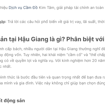
 thiệu
Dịch vụ Cầm Đồ
Kim Tâm, giải pháp tài chính an toàn
gặp
: Trả lời các câu hỏi phổ biến về giá trị vay, lãi suất, th
n tại Hậu Giang là gì? Phân biệt với
hính cấp bách, nhiều người dân tại Hậu Giang thường nghĩ 
y động vốn. Tuy nhiên, hai khái niệm “cầm cố” và “thế chấ
 có về quyền lợi và nghĩa vụ. Với kinh nghiệm hơn 20 năm 
c nhất.
ình thức là bước đầu tiên và quan trọng nhất để bạn đưa ra
của mình và gia đình. Việc này không chỉ giúp bạn chọn đú
ất động sản