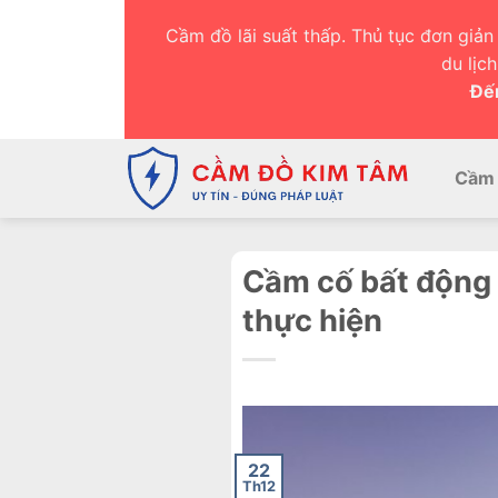
Chuyển
Cầm đồ lãi suất thấp. Thủ tục đơn giản 
đến
du lịc
nội
Đến
dung
Cầm 
Cầm cố bất động s
thực hiện
22
Th12