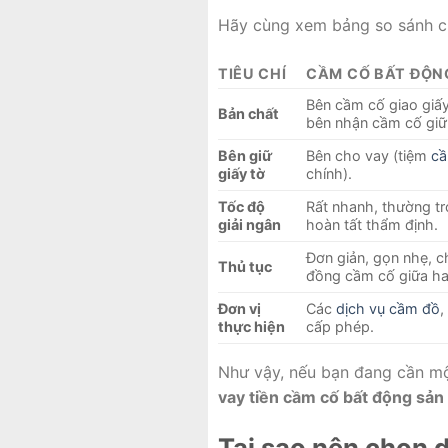
Hãy cùng xem bảng so sánh chi
TIÊU CHÍ
CẦM CỐ BẤT ĐỘN
Bên cầm cố giao giấy
Bản chất
bên nhận cầm cố giữ
Bên giữ
Bên cho vay (tiệm
c
giấy tờ
chính).
Tốc độ
Rất nhanh, thường tr
giải ngân
hoàn tất thẩm định.
Đơn giản, gọn nhẹ, c
Thủ tục
đồng cầm cố giữa ha
Đơn vị
Các
dịch vụ cầm đồ
,
thực hiện
cấp phép.
Như vậy, nếu bạn đang cần một
vay tiền cầm cố bất động sản
Tại sao nên chọn 