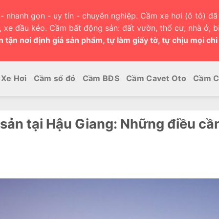
- nhanh gọn - uy tín - chuyên nghiệp. Cầm xe hơi (ô tô) đã 
h, xe đầu kéo. Cầm bất động sản: đất vườn, thổ cư, nhà ở, bi
 tận nơi định giá sản phẩm, tự làm giấy tờ, tự chịu mọi chi
Xe Hơi
Cầm sổ đỏ
Cầm BĐS
Cầm Cavet Oto
Cầm C
ản tại Hậu Giang: Những điều cần 