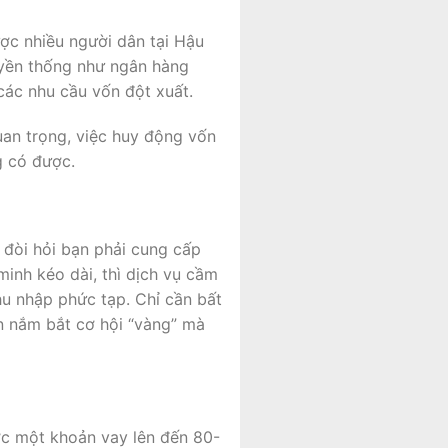
ược nhiều người dân tại Hậu
uyền thống như ngân hàng
các nhu cầu vốn đột xuất.
uan trọng, việc huy động vốn
g có được.
 đòi hỏi bạn phải cung cấp
minh kéo dài, thì dịch vụ cầm
hu nhập phức tạp. Chỉ cần bất
ạn nắm bắt cơ hội “vàng” mà
ợc một khoản vay lên đến 80-