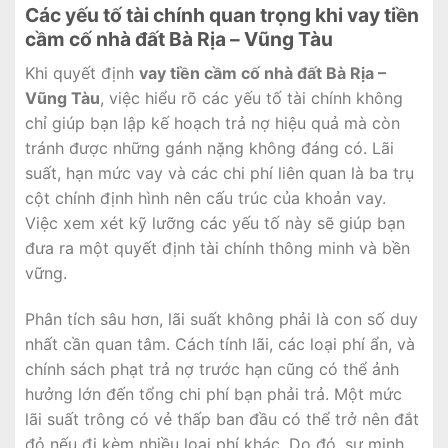
Các yếu tố tài chính quan trọng khi vay tiền
cầm cố nhà đất Bà Rịa – Vũng Tàu
Khi quyết định
vay tiền cầm cố nhà đất Bà Rịa –
Vũng Tàu
, việc hiểu rõ các yếu tố tài chính không
chỉ giúp bạn lập kế hoạch trả nợ hiệu quả mà còn
tránh được những gánh nặng không đáng có. Lãi
suất, hạn mức vay và các chi phí liên quan là ba trụ
cột chính định hình nên cấu trúc của khoản vay.
Việc xem xét kỹ lưỡng các yếu tố này sẽ giúp bạn
đưa ra một quyết định tài chính thông minh và bền
vững.
Phân tích sâu hơn, lãi suất không phải là con số duy
nhất cần quan tâm. Cách tính lãi, các loại phí ẩn, và
chính sách phạt trả nợ trước hạn cũng có thể ảnh
hưởng lớn đến tổng chi phí bạn phải trả. Một mức
lãi suất trông có vẻ thấp ban đầu có thể trở nên đắt
đỏ nếu đi kèm nhiều loại phí khác. Do đó, sự minh