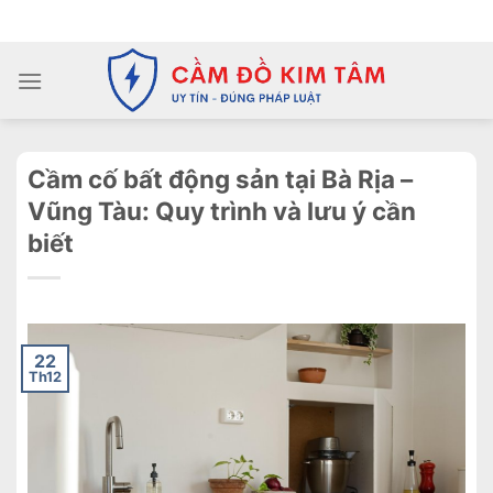
Chuyển
ADD ANYTHING HERE OR JUST REMOVE IT...
đến
nội
dung
Cầm cố bất động sản tại Bà Rịa –
Vũng Tàu: Quy trình và lưu ý cần
biết
22
Th12