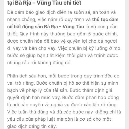
tại Bà Rịa – Vũng Tàu chi tiết
Để đảm bảo giao dịch diễn ra suôn sẻ, an toàn và
nhanh chóng, việc nắm rõ quy trình và
thủ tục cầm
cố bất động sản Bà Rịa – Vũng Tàu
là vô cùng cần
thiết. Quy trình này thường bao gồm 5 bước chính,
được chuẩn hóa để bảo vệ quyền lợi cho cả người
đi vay và bên cho vay. Việc chuẩn bị kỹ lưỡng ở mỗi
bước sẽ giúp bạn tiết kiệm thời gian và tránh được
những rắc rối không đáng có.
Phân tích sâu hơn, mỗi bước trong quy trình đều có
vai trò riêng. Bước chuẩn bị hồ sơ thể hiện sự minh
bạch về pháp lý của tài sản. Bước thẩm định giá
quyết định hạn mức vay. Bước đàm phán hợp đồng
là nơi các quyền và nghĩa vụ được xác lập rõ ràng.
Việc tuân thủ đúng và đủ các bước này không chỉ là
yêu cầu của pháp luật mà còn là cơ sở cho một
giao dịch đáng tin cậy.