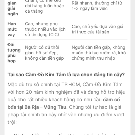
Chậm, có thể kéo
gian
Rất nhanh, thường chỉ từ
dài hàng tuần hoặc
giải
1-3 ngày làm việc
cả tháng
ngân
Hạn
Cao, nhưng phụ
Cao, chủ yếu dựa vào giá
mức
thuộc nhiều vào lịch
trị thực của tài sản
vay
sử tín dụng (CIC)
Đối
Người có đủ thời
Người cần tiền gấp, không
tượng
gian, hồ sơ đẹp,
muốn thủ tục rườm rà, khó
phù
không cần tiền gấp
chứng minh thu nhập
hợp
Tại sao Cầm Đồ Kim Tâm là lựa chọn đáng tin cậy?
Mặc dù trụ sở chính tại TP.HCM, Cầm Đồ Kim Tâm
với hơn 20 năm kinh nghiệm đã và đang hỗ trợ hiệu
quả cho rất nhiều khách hàng có nhu cầu
cầm cố
bđs tại Bà Rịa – Vũng Tàu
. Chúng tôi tự hào là giải
pháp tài chính tin cậy nhờ vào những ưu điểm vượt
trội: